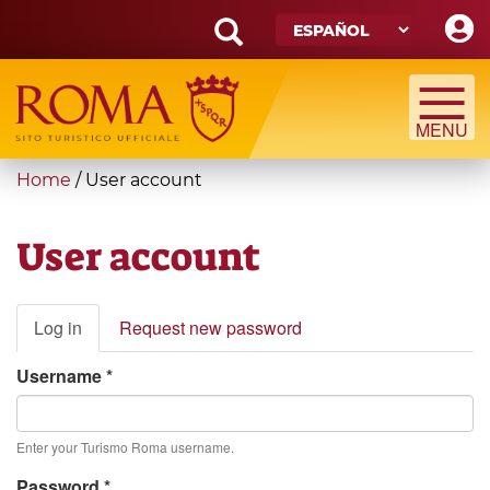
Skip
to
main
Search
content
form
Búsqueda
You
Home
/
User account
are
here
User account
Primary
Log in
(active
Request new password
tabs
tab)
Username
*
Enter your Turismo Roma username.
Password
*