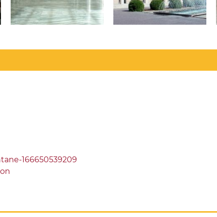
ntane-166650539209
ion