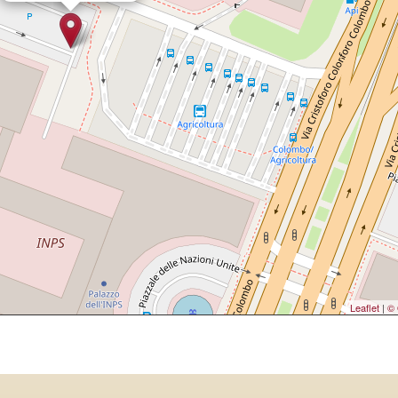
Leaflet
|
© 