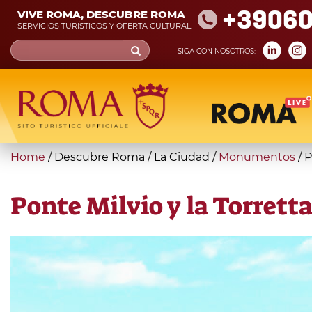
Skip
+39060
VIVE ROMA, DESCUBRE ROMA
to
SERVICIOS TURÍSTICOS Y OFERTA CULTURAL
main
Search
SIGA CON NOSOTROS:
content
form
Búsqueda
You
Home
/
Descubre Roma
/
La Ciudad
/
Monumentos
/
P
are
here
Ponte Milvio y la Torrett