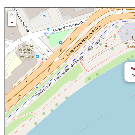
+
-
Po
Po