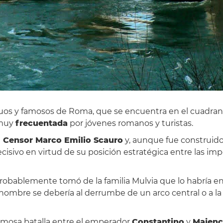
guos y famosos de Roma, que se encuentra en el cuadran
 muy
frecuentada
por jóvenes romanos y turistas.
l
Censor Marco Emilio Scauro
y, aunque fue construido 
ivo en virtud de su posición estratégica entre las impor
obablemente tomó de la familia Mulvia que lo habría en
 nombre se debería al derrumbe de un arco central o a l
 famosa batalla entre el emperador
Constantino
y
Majenc