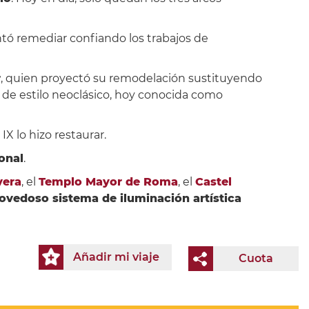
tó remediar confiando los trabajos de
r
, quien proyectó su remodelación sustituyendo
e de estilo neoclásico, hoy conocida como
IX lo hizo restaurar.
onal
.
vera
, el
Templo Mayor de Roma
, el
Castel
vedoso sistema de iluminación artística
Añadir mi viaje
Cuota