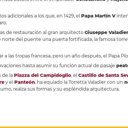
os adicionales a los que, en 1429, el
Papa Martín V
inten
ro.
s de restauración al gran arquitecto
Giuseppe Valadie
 norte del puente una puerta fortificada, la famosa torr
ar a las tropas francesa, pero un año después, el Papa Pío 
ovaciones hasta asumir su función actual de pasaje
peat
 de la
Piazza del Campidoglio
, el
Castillo de Santa Se
re
y el
Panteón
, ha equiado la Torretta Valadier con un
no
umo, realza sus formas y su espléndida arquitectura.