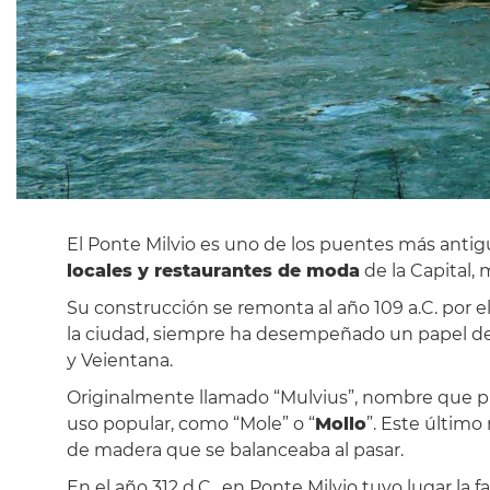
El Ponte Milvio es uno de los puentes más anti
locales y restaurantes de moda
de la Capital,
Su construcción se remonta al año 109 a.C. por e
la ciudad, siempre ha desempeñado un papel decis
y Veientana.
Originalmente llamado “Mulvius”, nombre que pr
uso popular, como “Mole” o “
Mollo
”. Este último
de madera que se balanceaba al pasar.
En el año 312 d.C., en Ponte Milvio tuvo lugar la