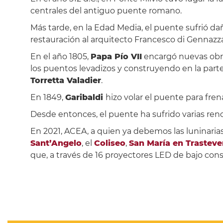
centrales del antiguo puente romano.
Más tarde, en la Edad Media, el puente sufrió dañ
restauración al arquitecto Francesco di Gennazza
En el año 1805,
Papa Pío VII
encargó nuevas obra
los puentos levadizos y construyendo en la parte
Torretta Valadier
.
En 1849,
Garibaldi
hizo volar el puente para fren
Desde entonces, el puente ha sufrido varias ren
En 2021, ACEA, a quien ya debemos las luninarias
Sant’Angelo
, el
Coliseo
,
San María en Trasteve
que, a través de 16 proyectores LED de bajo cons