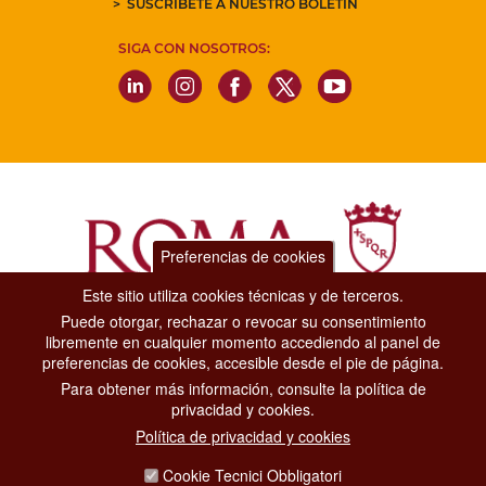
SUSCRÍBETE A NUESTRO BOLETÍN
SIGA CON NOSOTROS:
Preferencias de cookies
Este sitio utiliza cookies técnicas y de terceros.
Puede otorgar, rechazar o revocar su consentimiento
Dipartimento Grandi Eventi, Sport, Turismo e Moda.
libremente en cualquier momento accediendo al panel de
Via di San Basilio, 51
preferencias de cookies, accesible desde el pie de página.
00187 Roma
Para obtener más información, consulte la política de
privacidad y cookies.
CONTACT CENTER TEL. 06 06 08
Política de privacidad y cookies
CONTATTA LA REDAZIONE
Cookie Tecnici Obbligatori