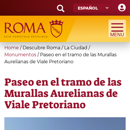
Skip
to
main
Search
content
form
Búsqueda
You
Home
/
Descubre Roma
/
La Ciudad
/
are
Monumentos
/
Paseo en el tramo de las Murallas
Aurelianas de Viale Pretoriano
here
Paseo en el tramo de las
Murallas Aurelianas de
Viale Pretoriano