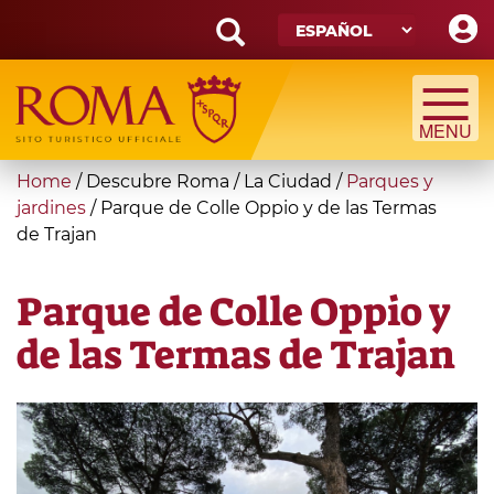
Skip
to
main
Search
content
form
Búsqueda
You
Home
/
Descubre Roma
/
La Ciudad
/
Parques y
are
jardines
/
Parque de Colle Oppio y de las Termas
de Trajan
here
Parque de Colle Oppio y
de las Termas de Trajan