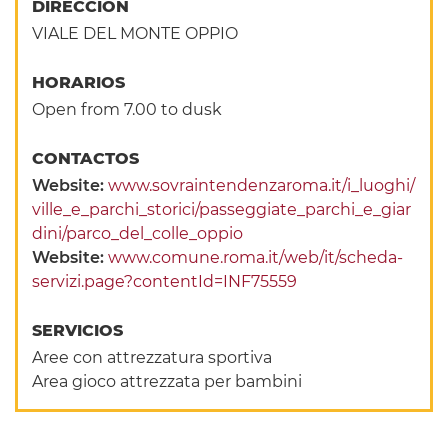
DIRECCIÓN
VIALE DEL MONTE OPPIO
HORARIOS
Open from 7.00 to dusk
CONTACTOS
Website:
www.sovraintendenzaroma.it/i_luoghi/
ville_e_parchi_storici/passeggiate_parchi_e_giar
dini/parco_del_colle_oppio
Website:
www.comune.roma.it/web/it/scheda-
servizi.page?contentId=INF75559
SERVICIOS
Aree con attrezzatura sportiva
Area gioco attrezzata per bambini