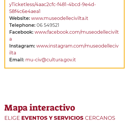
yTicketless/4aac2cfc-f481-4bcd-9e4d-
58f4c6e4aea1
Website:
www.museodellecivilta.it
Telephone:
06 549521
Facebook:
www.facebook.com/museodellecivilt
a
Instagram:
www.instagram.com/museodelleciv
ilta
Email:
mu-civ@cultura.gov.it
Mapa interactivo
ELIGE
EVENTOS Y SERVICIOS
CERCANOS