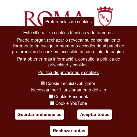
Preferencias de cookies
Este sitio utiliza cookies técnicas y de terceros.
Puede otorgar, rechazar o revocar su consentimiento
Dipartimento Grandi Eventi, Sport, Turismo e Moda.
libremente en cualquier momento accediendo al panel de
Via di San Basilio, 51
preferencias de cookies, accesible desde el pie de página.
00187 Roma
Para obtener más información, consulte la política de
privacidad y cookies.
CONTACT CENTER TEL. 06 06 08
Política de privacidad y cookies
CONTATTA LA REDAZIONE
Cookie Tecnici Obbligatori
Necessari per il funzionamento del sito
Cookie Facebook
PRIVACY
Cookie YouTube
SOCIAL MEDIA POLICY
Guardar preferencias
Aceptar todas
CREDITS
Rechazar todas
COPYRIGHT