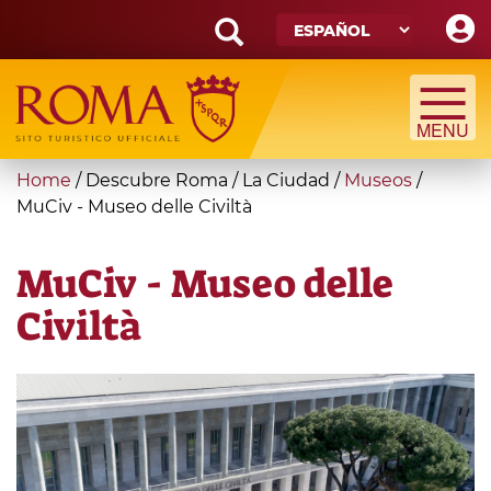
Skip
to
main
Search
content
form
Búsqueda
You
Home
/
Descubre Roma
/
La Ciudad
/
Museos
/
are
MuCiv - Museo delle Civiltà
here
MuCiv - Museo delle
Civiltà