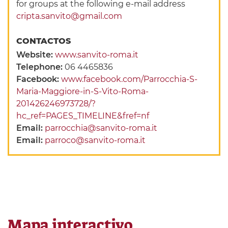
for groups at the following e-mail address
cripta.sanvito@gmail.com
CONTACTOS
Website:
www.sanvito-roma.it
Telephone:
06 4465836
Facebook:
www.facebook.com/Parrocchia-S-
Maria-Maggiore-in-S-Vito-Roma-
201426246973728/?
hc_ref=PAGES_TIMELINE&fref=nf
Email:
parrocchia@sanvito-roma.it
Email:
parroco@sanvito-roma.it
Mapa interactivo