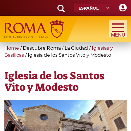
Skip
to
main
Search
content
form
Búsqueda
You
Home
/
Descubre Roma
/
La Ciudad
/
Iglesias y
are
Basílicas
/
Iglesia de los Santos Vito y Modesto
here
Iglesia de los Santos
Vito y Modesto