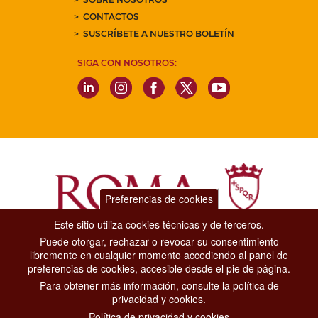
CONTACTOS
SUSCRÍBETE A NUESTRO BOLETÍN
SIGA CON NOSOTROS:
Preferencias de cookies
Este sitio utiliza cookies técnicas y de terceros.
Puede otorgar, rechazar o revocar su consentimiento
Dipartimento Grandi Eventi, Sport, Turismo e Moda.
libremente en cualquier momento accediendo al panel de
Via di San Basilio, 51
preferencias de cookies, accesible desde el pie de página.
00187 Roma
Para obtener más información, consulte la política de
privacidad y cookies.
CONTACT CENTER TEL. 06 06 08
Política de privacidad y cookies