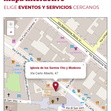
ELIGE
EVENTOS Y SERVICIOS
CERCANOS
+
-
×
Iglesia de los Santos Vito y Modesto
Via Carlo Alberto, 47