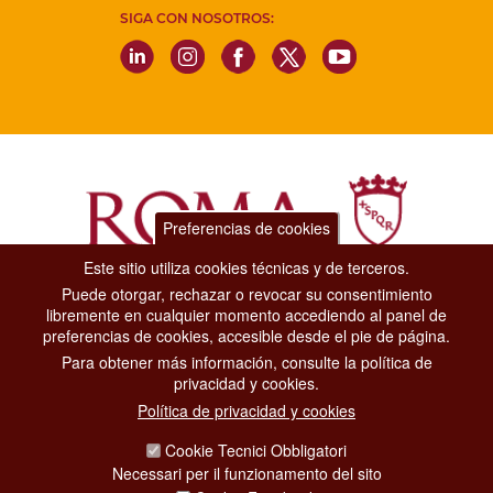
SIGA CON NOSOTROS:
Preferencias de cookies
Este sitio utiliza cookies técnicas y de terceros.
Puede otorgar, rechazar o revocar su consentimiento
Dipartimento Grandi Eventi, Sport, Turismo e Moda.
libremente en cualquier momento accediendo al panel de
Via di San Basilio, 51
preferencias de cookies, accesible desde el pie de página.
00187 Roma
Para obtener más información, consulte la política de
privacidad y cookies.
CONTACT CENTER TEL. 06 06 08
Política de privacidad y cookies
CONTATTA LA REDAZIONE
Cookie Tecnici Obbligatori
Necessari per il funzionamento del sito