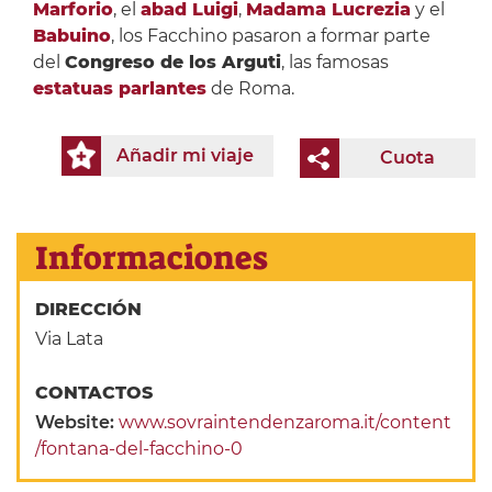
Marforio
, el
abad Luigi
,
Madama Lucrezia
y el
Babuino
, los Facchino pasaron a formar parte
del
Congreso de los Arguti
, las famosas
estatuas parlantes
de Roma.
Añadir mi viaje
Cuota
Informaciones
DIRECCIÓN
Via Lata
CONTACTOS
Website:
www.sovraintendenzaroma.it/content
/fontana-del-facchino-0