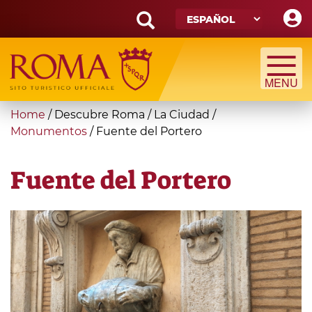
Skip
to
main
Search
content
form
Búsqueda
You
Home
/
Descubre Roma
/
La Ciudad
/
are
Monumentos
/
Fuente del Portero
here
Fuente del Portero