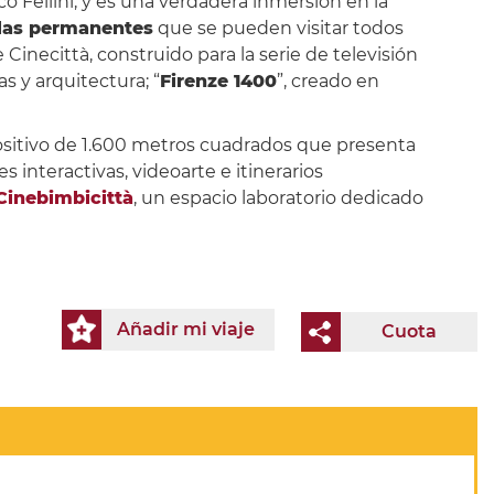
o Fellini, y es una verdadera inmersión en la
ulas permanentes
que se pueden visitar todos
Cinecittà, construido para la serie de televisión
as y arquitectura; “
Firenze 1400
”, creado en
positivo de 1.600 metros cuadrados que presenta
 interactivas, videoarte e itinerarios
Cinebimbicittà
, un espacio laboratorio dedicado
Añadir mi viaje
Cuota