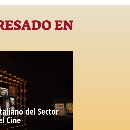
RESADO EN
aliano del Sector
el Cine