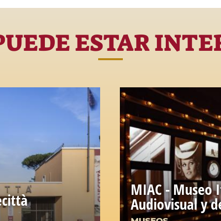
PUEDE ESTAR INTE
MIAC - Museo It
città
Audiovisual y d
MUSEOS