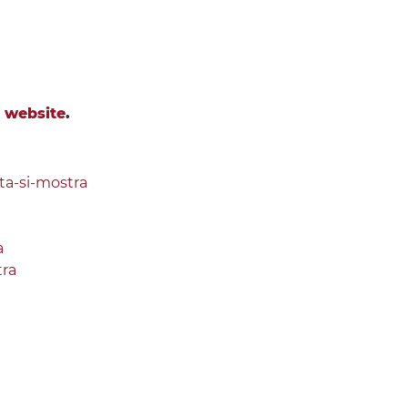
l website
.
tta-si-mostra
a
tra