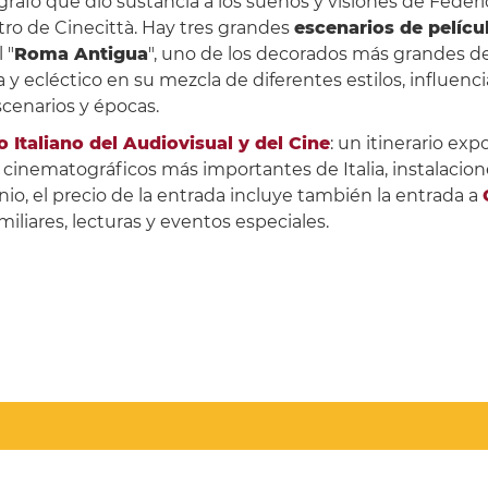
rafo que dio sustancia a los sueños y visiones de Federic
ro de Cinecittà. Hay tres grandes
escenarios de pelíc
 "
Roma Antigua
", uno de los decorados más grandes de 
sta y ecléctico en su mezcla de diferentes estilos, influenci
scenarios y épocas.
 Italiano del Audiovisual y del Cine
: un itinerario ex
cinematográficos más importantes de Italia, instalaciones
o, el precio de la entrada incluye también la entrada a
miliares, lecturas y eventos especiales.