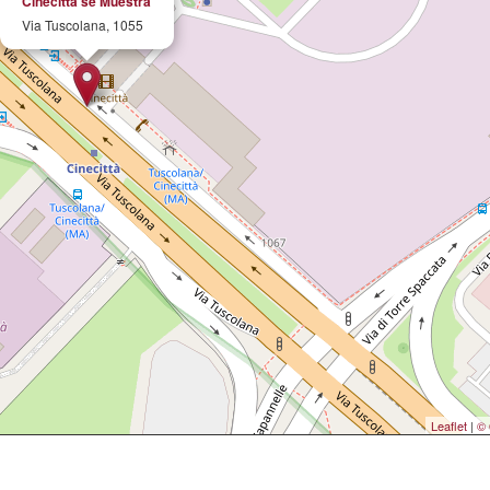
Cinecittà se Muestra
Via Tuscolana, 1055
Leaflet
|
© 