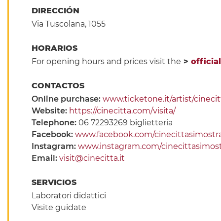
DIRECCIÓN
Via Tuscolana, 1055
HORARIOS
For opening hours and prices visit the
>
officia
CONTACTOS
Online purchase:
www.ticketone.it/artist/cineci
Website:
https://cinecitta.com/visita/
Telephone:
06 72293269 biglietteria
Facebook:
www.facebook.com/cinecittasimostr
Instagram:
www.instagram.com/cinecittasimos
Email:
visit@cinecitta.it
SERVICIOS
Laboratori didattici
Visite guidate