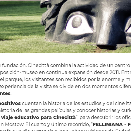
u fundación, Cinecittà combina la actividad de un centr
posición-museo en continua expansión desde 2011. Entra
del parque, los visitantes son recibidos por la enorme y 
a experiencia de la visita se divide en dos momentos difer
entes
.
positivos
cuentan la historia de los estudios y del cine it
historia de las grandes películas y conocer historias y cu
viaje educativo para Cinecittà
”, para descubrir los ofic
n Mostow. El cuarto y último recorrido, “
FELLINIANA - Fe