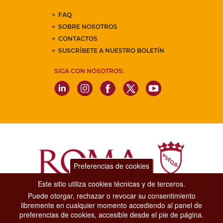
FAQ
SOBRE NOSOTROS
CONTACTOS
SUSCRÍBETE A NUESTRO BOLETÍN
SIGA CON NOSOTROS:
Preferencias de cookies
Este sitio utiliza cookies técnicas y de terceros.
Puede otorgar, rechazar o revocar su consentimiento
Dipartimento Grandi Eventi, Sport, Turismo e Moda.
libremente en cualquier momento accediendo al panel de
Via di San Basilio, 51
preferencias de cookies, accesible desde el pie de página.
00187 Roma