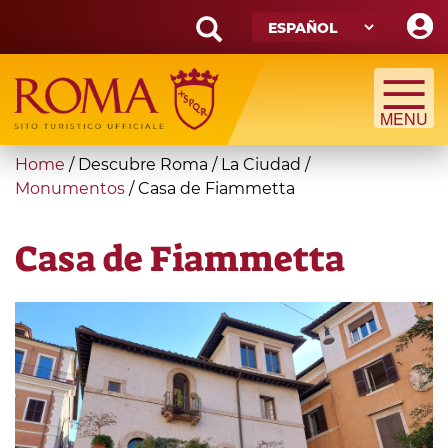
Skip
to
main
Search
content
form
Búsqueda
You
Home
/
Descubre Roma
/
La Ciudad
/
are
Monumentos
/
Casa de Fiammetta
here
Casa de Fiammetta