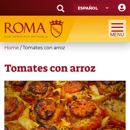
Skip
to
main
Search
content
form
Búsqueda
You
Home
/
Tomates con arroz
are
here
Tomates con arroz