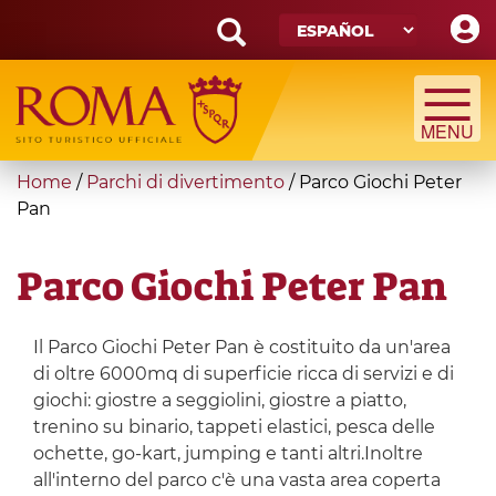
Skip
to
main
Search
content
form
Búsqueda
You
Home
/
Parchi di divertimento
/
Parco Giochi Peter
are
Pan
here
Parco Giochi Peter Pan
Il Parco Giochi Peter Pan è costituito da un'area
di oltre 6000mq di superficie ricca di servizi e di
giochi: giostre a seggiolini, giostre a piatto,
trenino su binario, tappeti elastici, pesca delle
ochette, go-kart, jumping e tanti altri.Inoltre
all'interno del parco c'è una vasta area coperta