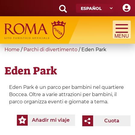
Skip
to
main
Search
content
form
Búsqueda
You
Home
/
Parchi di divertimento
/
Eden Park
are
here
Eden Park
Eden Park è un parco per bambini nel quartiere
Boccea. Oltre a varie attrazioni per bambini, il
parco organizza eventi e giornate a tema.
Añadir mi viaje
Cuota