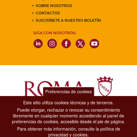
SOBRE NOSOTROS
CONTACTOS
SUSCRÍBETE A NUESTRO BOLETÍN
SIGA CON NOSOTROS:
Preferencias de cookies
Este sitio utiliza cookies técnicas y de terceros.
Puede otorgar, rechazar o revocar su consentimiento
Dipartimento Grandi Eventi, Sport, Turismo e Moda.
libremente en cualquier momento accediendo al panel de
Via di San Basilio, 51
preferencias de cookies, accesible desde el pie de página.
00187 Roma
Para obtener más información, consulte la política de
privacidad y cookies.