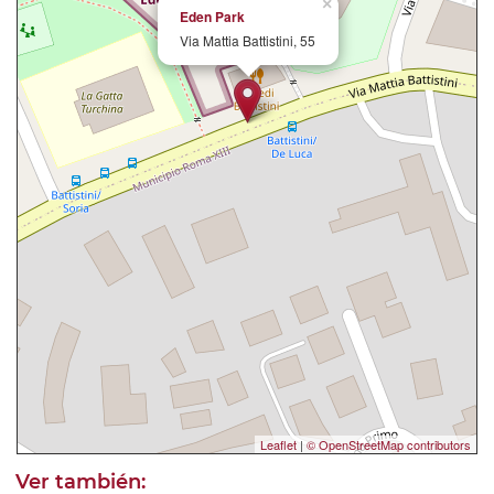
×
Eden Park
Via Mattia Battistini, 55
Leaflet
|
© OpenStreetMap contributors