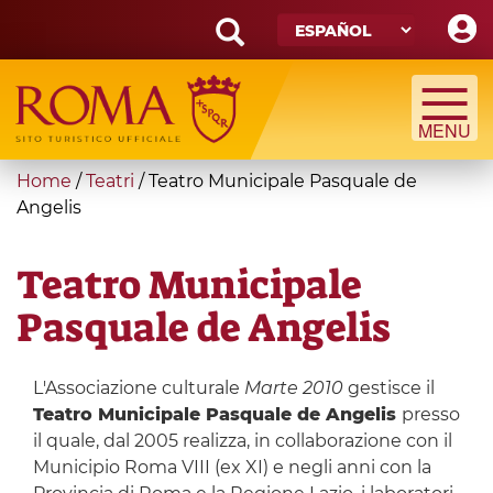
Skip
to
main
Search
content
form
Búsqueda
You
Home
/
Teatri
/
Teatro Municipale Pasquale de
are
Angelis
here
Teatro Municipale
Pasquale de Angelis
L'Associazione culturale
Marte 2010
gestisce il
Teatro Municipale Pasquale de Angelis
presso
il quale, dal 2005 realizza, in collaborazione con il
Municipio Roma VIII (ex XI) e negli anni con la