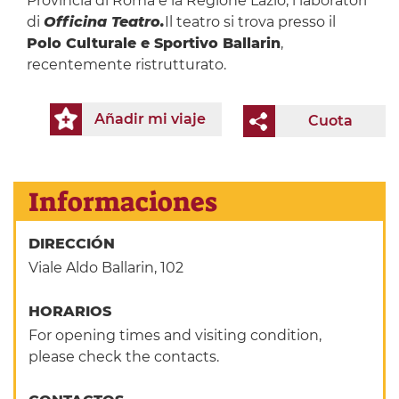
Provincia di Roma e la Regione Lazio, i laboratori
di
Officina Teatro.
Il teatro si trova presso il
Polo Culturale e Sportivo Ballarin
,
recentemente ristrutturato.
Añadir mi viaje
Cuota
Informaciones
DIRECCIÓN
Viale Aldo Ballarin, 102
HORARIOS
For opening times and visiting condition,
please check the contacts.