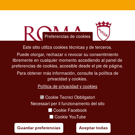
Preferencias de cookies
Este sitio utiliza cookies técnicas y de terceros.
Puede otorgar, rechazar o revocar su consentimiento
Dipartimento Grandi Eventi, Sport, Turismo e Moda.
libremente en cualquier momento accediendo al panel de
Via di San Basilio, 51
preferencias de cookies, accesible desde el pie de página.
00187 Roma
Para obtener más información, consulte la política de
privacidad y cookies.
CONTACT CENTER TEL. 06 06 08
Política de privacidad y cookies
CONTATTA LA REDAZIONE
Cookie Tecnici Obbligatori
Necessari per il funzionamento del sito
Cookie Facebook
PRIVACY
Cookie YouTube
SOCIAL MEDIA POLICY
Guardar preferencias
Aceptar todas
CREDITS