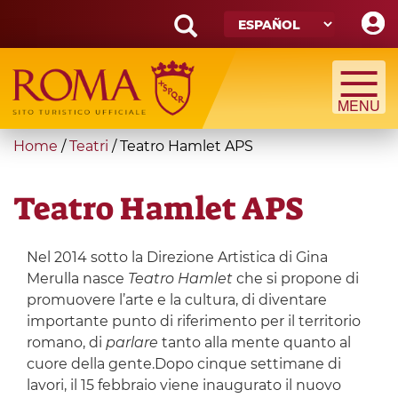
Skip
to
main
Search
content
form
Búsqueda
You
Home
/
Teatri
/
Teatro Hamlet APS
are
here
Teatro Hamlet APS
Nel 2014 sotto la Direzione Artistica di Gina
Merulla nasce
Teatro Hamlet
che si propone di
promuovere l’arte e la cultura, di diventare
importante punto di riferimento per il territorio
romano, di
parlare
tanto alla mente quanto al
cuore della gente.Dopo cinque settimane di
lavori, il 15 febbraio viene inaugurato il nuovo