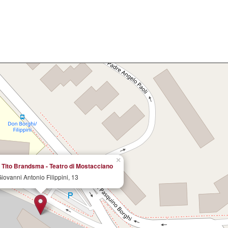
×
 Tito Brandsma - Teatro di Mostacciano
iovanni Antonio Filippini, 13