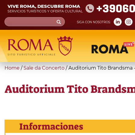
Skip
+39060
VIVE ROMA, DESCUBRE ROMA
to
SERVICIOS TURÍSTICOS Y OFERTA CULTURAL
main
Search
SIGA CON NOSOTROS:
content
form
Búsqueda
You
Home
/
Sale da Concerto
/
Auditorium Tito Brandsma -
are
here
Auditorium Tito Brandsm
Informaciones