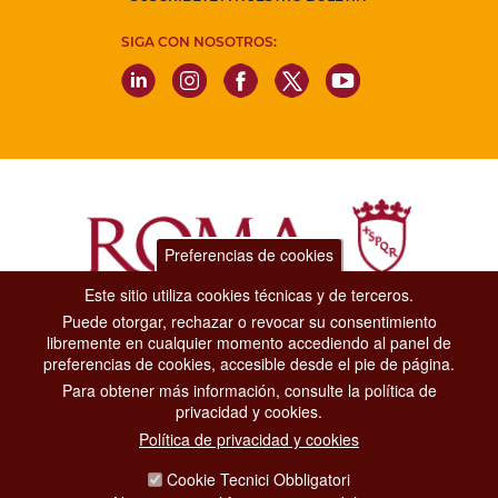
SIGA CON NOSOTROS:
Preferencias de cookies
Este sitio utiliza cookies técnicas y de terceros.
Puede otorgar, rechazar o revocar su consentimiento
Dipartimento Grandi Eventi, Sport, Turismo e Moda.
libremente en cualquier momento accediendo al panel de
Via di San Basilio, 51
preferencias de cookies, accesible desde el pie de página.
00187 Roma
Para obtener más información, consulte la política de
privacidad y cookies.
CONTACT CENTER TEL. 06 06 08
Política de privacidad y cookies
CONTATTA LA REDAZIONE
Cookie Tecnici Obbligatori