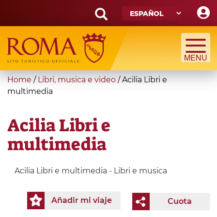
Skip
to
main
Search
content
form
Búsqueda
You
Home
/
Libri, musica e video
/
Acilia Libri e
are
multimedia
here
Acilia Libri e
multimedia
Acilia Libri e multimedia - Libri e musica
Añadir mi viaje
Cuota