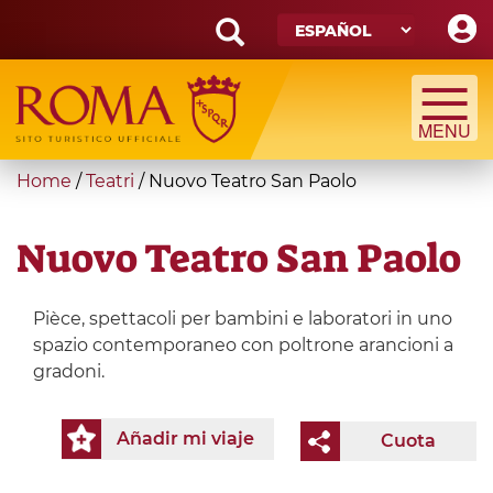
Skip
to
main
Search
content
form
Búsqueda
You
Home
/
Teatri
/
Nuovo Teatro San Paolo
are
here
Nuovo Teatro San Paolo
Pièce, spettacoli per bambini e laboratori in uno
spazio contemporaneo con poltrone arancioni a
gradoni.
Añadir mi viaje
Cuota