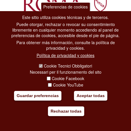
Preferencias de cookies
Este sitio utiliza cookies técnicas y de terceros.
Puede otorgar, rechazar o revocar su consentimiento
Dipartimento Grandi Eventi, Sport, Turismo e Moda.
libremente en cualquier momento accediendo al panel de
Via di San Basilio, 51
preferencias de cookies, accesible desde el pie de página.
00187 Roma
Para obtener más información, consulte la política de
privacidad y cookies.
CONTACT CENTER TEL. 06 06 08
Política de privacidad y cookies
CONTATTA LA REDAZIONE
Cookie Tecnici Obbligatori
Necessari per il funzionamento del sito
Cookie Facebook
PRIVACY
Cookie YouTube
SOCIAL MEDIA POLICY
Guardar preferencias
Aceptar todas
CREDITS
Rechazar todas
COPYRIGHT
ESCLUSIONE DI RESPONSABILITÀ