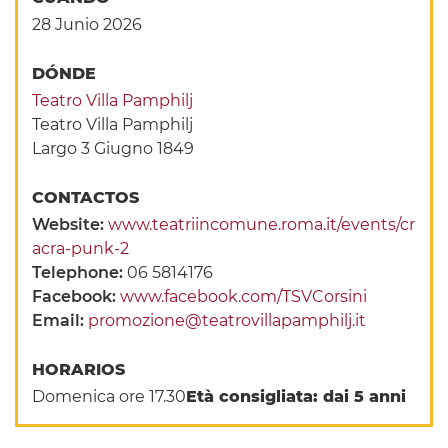
28 Junio 2026
DÓNDE
Teatro Villa Pamphilj
Teatro Villa Pamphilj
Largo 3 Giugno 1849
CONTACTOS
Website:
www.teatriincomune.roma.it/events/cr
acra-punk-2
Telephone:
06 5814176
Facebook:
www.facebook.com/TSVCorsini
Email:
promozione@teatrovillapamphilj.it
HORARIOS
Domenica ore 17.30
Età consigliata: dai 5 anni