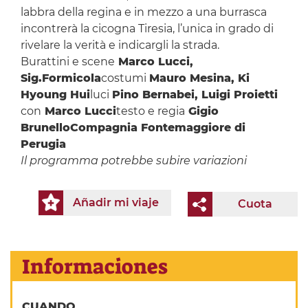
labbra della regina e in mezzo a una burrasca
incontrerà la cicogna Tiresia, l’unica in grado di
rivelare la verità e indicargli la strada.
Burattini e scene
Marco Lucci,
Sig.Formicola
costumi
Mauro Mesina, Ki
Hyoung Hui
luci
Pino Bernabei, Luigi Proietti
con
Marco Lucci
testo e regia
Gigio
Brunello
Compagnia Fontemaggiore di
Perugia
Il programma potrebbe subire variazioni
Añadir mi viaje
Cuota
Informaciones
CUANDO