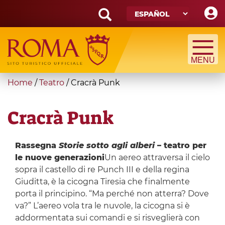
Skip
to
main
Search
content
form
Búsqueda
You
Home
/
Teatro
/
Cracrà Punk
are
here
Cracrà Punk
Rassegna
Storie sotto agli alberi
– teatro per
le nuove generazioni
Un aereo attraversa il cielo
sopra il castello di re Punch III e della regina
Giuditta, è la cicogna Tiresia che finalmente
porta il principino. “Ma perché non atterra? Dove
va?” L’aereo vola tra le nuvole, la cicogna si è
addormentata sui comandi e si risveglierà con