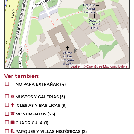
Leaflet
|
© OpenStreetMap contributors
NO PARA EXTRAÑAR
(4)
MUSEOS Y GALERÍAS
(5)
IGLESIAS Y BASÍLICAS
(9)
MONUMENTOS
(25)
CUADRÍCULA
(1)
PARQUES Y VILLAS HISTÓRICAS
(2)