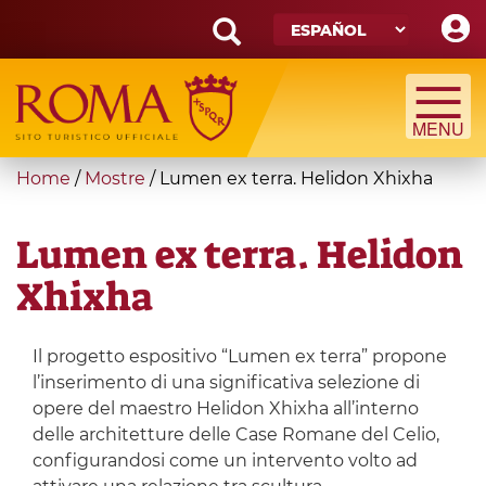
Skip
to
main
Search
content
form
Búsqueda
You
Home
/
Mostre
/
Lumen ex terra. Helidon Xhixha
are
here
Lumen ex terra. Helidon
Xhixha
Il progetto espositivo “Lumen ex terra” propone
l’inserimento di una significativa selezione di
opere del maestro Helidon Xhixha all’interno
delle architetture delle Case Romane del Celio,
configurandosi come un intervento volto ad