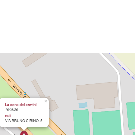
×
La cena dei cretini
16/06/26
null
VIA BRUNO CIRINO, 5