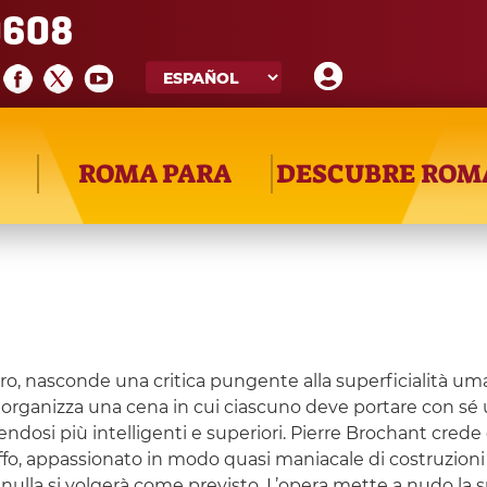
608
ROMA PARA
DESCUBRE ROM
o, nasconde una critica pungente alla superficialità umana
 organizza una cena in cui ciascuno deve portare con sé 
endosi più intelligenti e superiori. Pierre Brochant crede 
o, appassionato in modo quasi maniacale di costruzioni c
 e nulla si volgerà come previsto. L’opera mette a nudo la sup