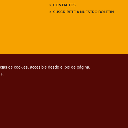
CONTACTOS
SUSCRÍBETE A NUESTRO BOLETÍN
ias de cookies, accesible desde el pie de página.
s.
CONTACT CENTER TEL. 06 06 08
CONTATTA LA REDAZIONE
ESCLUSIONE DI RESPONSABILITÀ