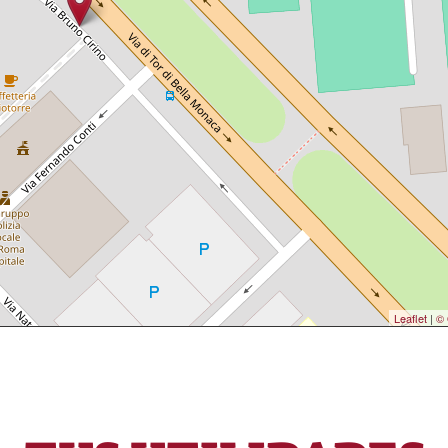
Leaflet
|
© 