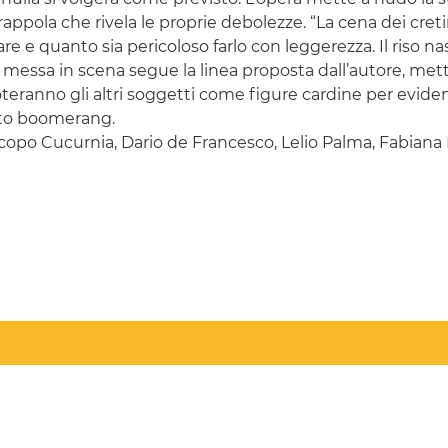
a trappola che rivela le proprie debolezze. “La cena dei c
are e quanto sia pericoloso farlo con leggerezza. Il riso n
 messa in scena segue la linea proposta dall’autore, me
ruoteranno gli altri soggetti come figure cardine per ev
etto boomerang.
copo Cucurnia, Dario de Francesco, Lelio Palma, Fabiana P