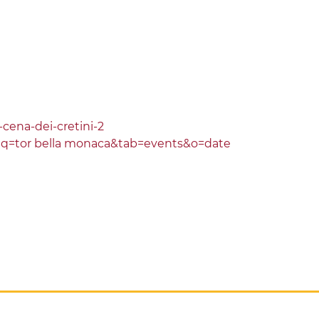
cena-dei-cretini-2
h?q=tor bella monaca&tab=events&o=date