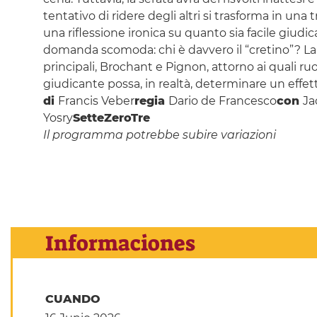
tentativo di ridere degli altri si trasforma in un
una riflessione ironica su quanto sia facile giudic
domanda scomoda: chi è davvero il “cretino”? La
principali, Brochant e Pignon, attorno ai quali 
giudicante possa, in realtà, determinare un eff
di
Francis Veber
regia
Dario de Francesco
con
Ja
Yosry
SetteZeroTre
Il programma potrebbe subire variazioni
Informaciones
CUANDO