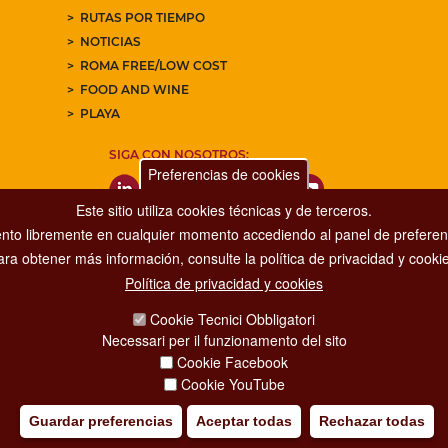
RUTAS POR TIEMPO
NOTICIAS
ROMA FREE/LOW COST
FOOD AND WINE
PLAYA
SIGA CON NOSOTROS:
Preferencias de cookies
Este sitio utiliza cookies técnicas y de terceros.
nto libremente en cualquier momento accediendo al panel de preferenc
ara obtener más información, consulte la política de privacidad y cookie
Política de privacidad y cookies
Dipartimento Grandi Eventi, Sport, Turismo e Moda.
Cookie Tecnici Obbligatori
Via di San Basilio, 51
Necessari per il funzionamento del sito
00187 Roma
Cookie Facebook
Cookie YouTube
Guardar preferencias
Aceptar todas
Rechazar todas
IA POLICY
CREDITS
COPYRIGHT