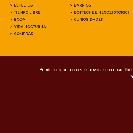
ESTUDIOS
BARRIOS
TIEMPO LIBRE
BOTTEGHE E NEGOZI STORICI
BODA
CURIOSIDADES
VIDA NOCTURNA
COMPRAS
Puede otorgar, rechazar o revocar su consentimie
P
PRIVACY
SOCIAL MED