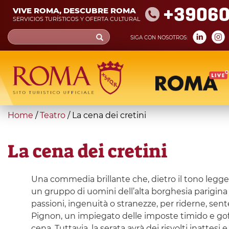
Skip
+39060
VIVE ROMA, DESCUBRE ROMA
to
SERVICIOS TURÍSTICOS Y OFERTA CULTURAL
main
Search
SIGA CON NOSOTROS:
content
form
Búsqueda
You
Home
/
Teatro
/
La cena dei cretini
are
here
La cena dei cretini
Una commedia brillante che, dietro il tono legger
un gruppo di uomini dell’alta borghesia parigina
passioni, ingenuità o stranezze, per riderne, sent
Pignon, un impiegato delle imposte timido e goff
cena. Tuttavia, la serata avrà dei risvolti inattesi