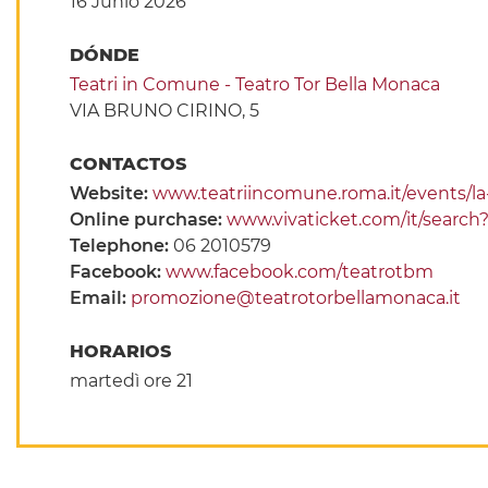
16 Junio 2026
DÓNDE
Teatri in Comune - Teatro Tor Bella Monaca
VIA BRUNO CIRINO, 5
CONTACTOS
Website:
www.teatriincomune.roma.it/events/la-
Online purchase:
www.vivaticket.com/it/searc
Telephone:
06 2010579
Facebook:
www.facebook.com/teatrotbm
Email:
promozione@teatrotorbellamonaca.it
HORARIOS
martedì ore 21