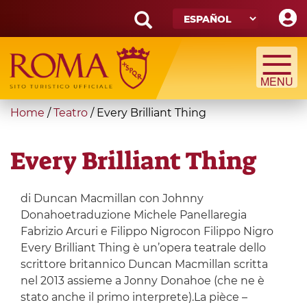
Skip
to
main
Search
content
form
Búsqueda
You
Home
/
Teatro
/
Every Brilliant Thing
are
here
Every Brilliant Thing
di Duncan Macmillan con Johnny
Donahoetraduzione Michele Panellaregia
Fabrizio Arcuri e Filippo Nigrocon Filippo Nigro
Every Brilliant Thing è un’opera teatrale dello
scrittore britannico Duncan Macmillan scritta
nel 2013 assieme a Jonny Donahoe (che ne è
stato anche il primo interprete).La pièce –