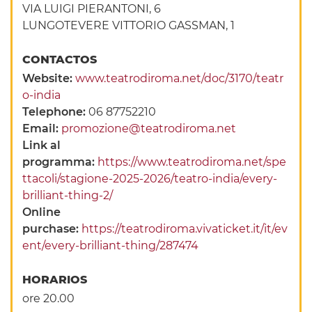
VIA LUIGI PIERANTONI, 6
LUNGOTEVERE VITTORIO GASSMAN, 1
CONTACTOS
Website:
www.teatrodiroma.net/doc/3170/teatr
o-india
Telephone:
06 87752210
Email:
promozione@teatrodiroma.net
Link al
programma:
https://www.teatrodiroma.net/spe
ttacoli/stagione-2025-2026/teatro-india/every-
brilliant-thing-2/
Online
purchase:
https://teatrodiroma.vivaticket.it/it/ev
ent/every-brilliant-thing/287474
HORARIOS
ore 20.00