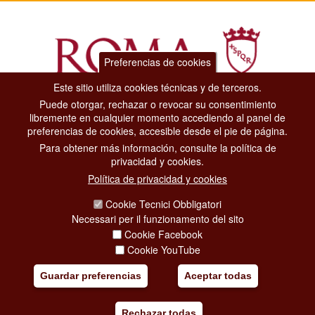
Preferencias de cookies
Este sitio utiliza cookies técnicas y de terceros.
Puede otorgar, rechazar o revocar su consentimiento
Dipartimento Grandi Eventi, Sport, Turismo e Moda.
libremente en cualquier momento accediendo al panel de
Via di San Basilio, 51
preferencias de cookies, accesible desde el pie de página.
00187 Roma
Para obtener más información, consulte la política de
privacidad y cookies.
CONTACT CENTER TEL. 06 06 08
Política de privacidad y cookies
CONTATTA LA REDAZIONE
Cookie Tecnici Obbligatori
Necessari per il funzionamento del sito
Cookie Facebook
PRIVACY
Cookie YouTube
SOCIAL MEDIA POLICY
Guardar preferencias
Aceptar todas
CREDITS
Rechazar todas