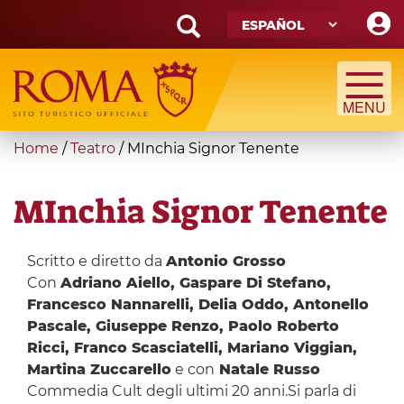
Skip
to
main
Search
content
form
Búsqueda
You
Home
/
Teatro
/
MInchia Signor Tenente
are
here
MInchia Signor Tenente
Scritto e diretto da
Antonio Grosso
Con
Adriano Aiello, Gaspare Di Stefano,
Francesco Nannarelli, Delia Oddo, Antonello
Pascale, Giuseppe Renzo, Paolo Roberto
Ricci, Franco Scasciatelli, Mariano Viggian,
Martina Zuccarello
e con
Natale Russo
Commedia Cult degli ultimi 20 anni.Si parla di