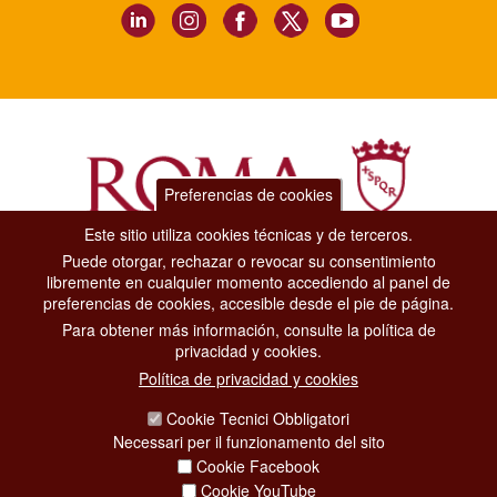
Preferencias de cookies
Este sitio utiliza cookies técnicas y de terceros.
Puede otorgar, rechazar o revocar su consentimiento
Dipartimento Grandi Eventi, Sport, Turismo e Moda.
libremente en cualquier momento accediendo al panel de
Via di San Basilio, 51
preferencias de cookies, accesible desde el pie de página.
00187 Roma
Para obtener más información, consulte la política de
privacidad y cookies.
CONTACT CENTER TEL. 06 06 08
Política de privacidad y cookies
CONTATTA LA REDAZIONE
Cookie Tecnici Obbligatori
Necessari per il funzionamento del sito
Cookie Facebook
PRIVACY
Cookie YouTube