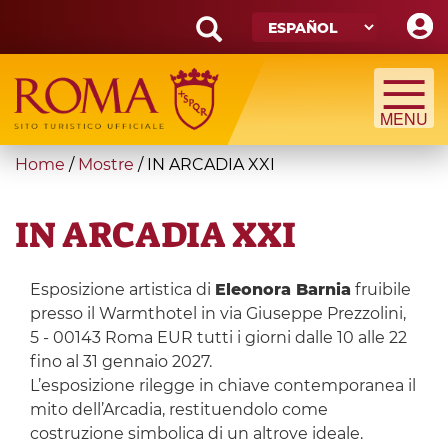
Skip
to
main
Search
content
form
Búsqueda
You
Home
/
Mostre
/
IN ARCADIA XXI
are
here
IN ARCADIA XXI
Esposizione artistica di
Eleonora Barnia
fruibile
presso il Warmthotel in via Giuseppe Prezzolini,
5 - 00143 Roma EUR tutti i giorni dalle 10 alle 22
fino al 31 gennaio 2027.
L’esposizione rilegge in chiave contemporanea il
mito dell’Arcadia, restituendolo come
costruzione simbolica di un altrove ideale.