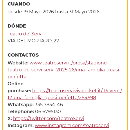
CUANDO
desde 19 Mayo 2026
hasta 31 Mayo 2026
DÓNDE
Teatro de' Servi
VIA DEL MORTARO, 22
CONTACTOS
Website:
www.teatroservi.it/prosa/stagione-
teatro-de-servi-servi-2025-26/una-famiglia-quasi-
perfetta
Online
purchase:
https://teatroservi.vivaticket.it/it/event/
12-una-famiglia-quasi-perfetta/264598
Whatsapp:
335 7834146
Telephone:
06 6795130
X:
https://twitter.com/TeatroServi
Instagram:
www.instagram.com/teatroservi