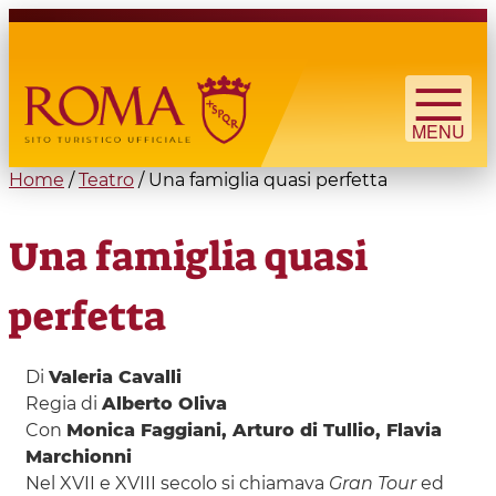
Skip to main content
Search form
Búsqueda
Home
/
Teatro
/
Una famiglia quasi perfetta
You are here
Una famiglia quasi
perfetta
Di
Valeria Cavalli
Regia di
Alberto Oliva
Con
Monica Faggiani, Arturo di Tullio, Flavia
Marchionni
Nel XVII e XVIII secolo si chiamava
Gran Tour
ed