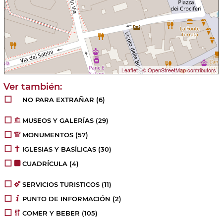
Leaflet
|
© OpenStreetMap contributors
NO PARA EXTRAÑAR
(6)
MUSEOS Y GALERÍAS
(29)
MONUMENTOS
(57)
IGLESIAS Y BASÍLICAS
(30)
CUADRÍCULA
(4)
SERVICIOS TURISTICOS
(11)
PUNTO DE INFORMACIÓN
(2)
COMER Y BEBER
(105)