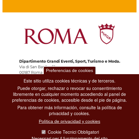
Dipartimento Grandi Eventi, Sport, Turismo e Moda.
Via di San Basilio, 51
Preferencias de cookies
00187 Roma
Este sitio utiliza cookies técnicas y de terceros.
Puede otorgar, rechazar o revocar su consentimiento
CONTACT CENTER TEL. 06 06 08
libremente en cualquier momento accediendo al panel de
CONTATTA LA REDAZIONE
preferencias de cookies, accesible desde el pie de página.
Para obtener más información, consulte la política de
privacidad y cookies.
Política de privacidad y cookies
PRIVACY
Cookie Tecnici Obbligatori
SOCIAL MEDIA POLICY
Necessari per il funzionamento del sito