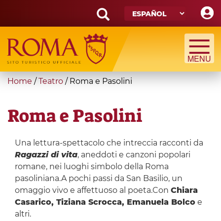
Skip
to
main
Search
content
form
Búsqueda
You
Home
/
Teatro
/
Roma e Pasolini
are
here
Roma e Pasolini
Una lettura-spettacolo che intreccia racconti da
Ragazzi di vita
, aneddoti e canzoni popolari
romane, nei luoghi simbolo della Roma
pasoliniana.A pochi passi da San Basilio, un
omaggio vivo e affettuoso al poeta.Con
Chiara
Casarico, Tiziana Scrocca, Emanuela Bolco
e
altri.