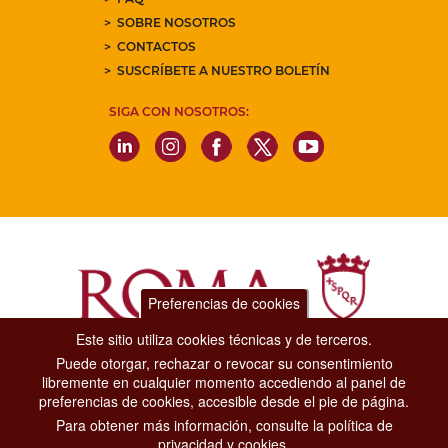
SOBRE NOSOTROS
CONTACTOS
SUSCRÍBETE A NUESTRO BOLETÍN
SIGA CON NOSOTROS:
Preferencias de cookies
Este sitio utiliza cookies técnicas y de terceros.
Puede otorgar, rechazar o revocar su consentimiento
Dipartimento Grandi Eventi, Sport, Turismo e Moda.
libremente en cualquier momento accediendo al panel de
Via di San Basilio, 51
preferencias de cookies, accesible desde el pie de página.
00187 Roma
Para obtener más información, consulte la política de
privacidad y cookies.