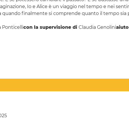
ginazione, Io e Alice è un viaggio nel tempo e nei senti
Ma quando finalmente si comprende quanto il tempo sia 
Ponticelli
con la supervisione di
Claudia Genolini
aiut
025