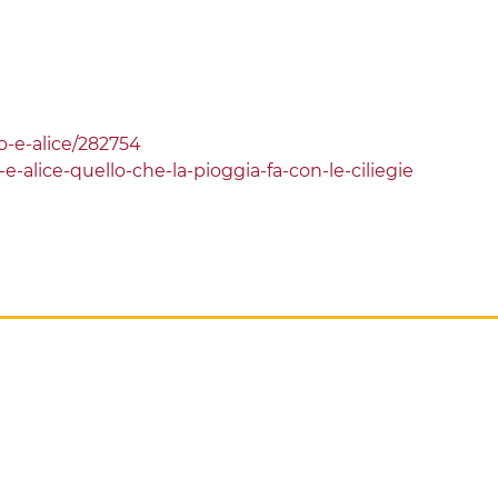
o-e-alice/282754
-alice-quello-che-la-pioggia-fa-con-le-ciliegie