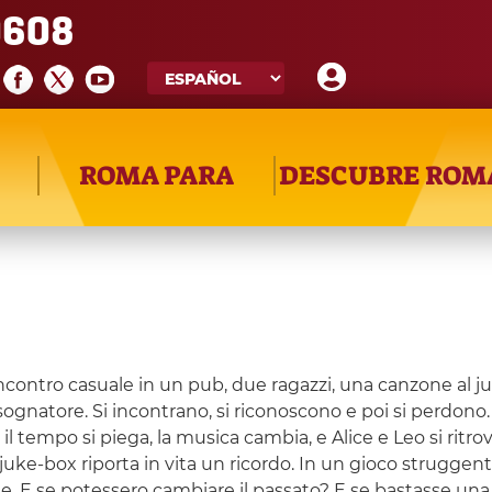
608
ROMA PARA
DESCUBRE ROM
 incontro casuale in un pub, due ragazzi, una canzone al 
 sognatore. Si incontrano, si riconoscono e poi si perdo
l tempo si piega, la musica cambia, e Alice e Leo si ritro
-box riporta in vita un ricordo. In un gioco struggente e 
e. E se potessero cambiare il passato? E se bastasse una s