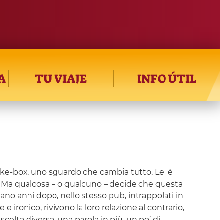
A
TU VIAJE
INFO ÚTIL
juke-box, uno sguardo che cambia tutto. Lei è
no. Ma qualcosa – o qualcuno – decide che questa
vano anni dopo, nello stesso pub, intrappolati in
ironico, rivivono la loro relazione al contrario,
celta diversa, una parola in più, un po’ di