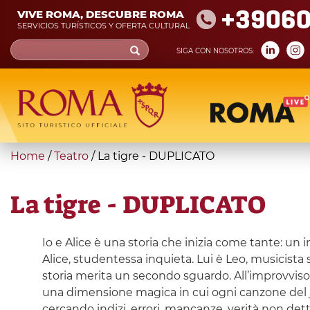
Skip
+39060
VIVE ROMA, DESCUBRE ROMA
to
SERVICIOS TURÍSTICOS Y OFERTA CULTURAL
main
Search
SIGA CON NOSOTROS:
content
form
Búsqueda
You
Home
/
Teatro
/
La tigre - DUPLICATO
are
here
La tigre - DUPLICATO
Io e Alice è una storia che inizia come tante: un
Alice, studentessa inquieta. Lui è Leo, musicista
storia merita un secondo sguardo. All’improvviso i
una dimensione magica in cui ogni canzone del juke
cercando indizi, errori, mancanze, verità non dett