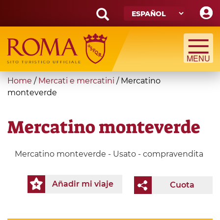
Skip
to
main
Search
content
form
Búsqueda
You
Home
/
Mercati e mercatini
/
Mercatino
are
monteverde
here
Mercatino monteverde
Mercatino monteverde - Usato - compravendita
Añadir mi viaje
Cuota