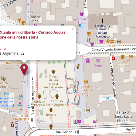
×
ttanta anni di libertà - Corrado Augias
ine della nostra storia
tina
e Argentina, 52