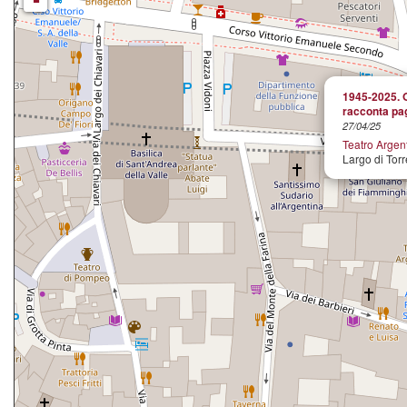
-
1945-2025. O
racconta pag
27/04/25
Teatro Argen
Largo di Torr