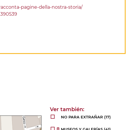
acconta-pagine-della-nostra-storia/
59390539
NO PARA EXTRAÑAR
(17)
MUSEOS Y GALERÍAS
(41)