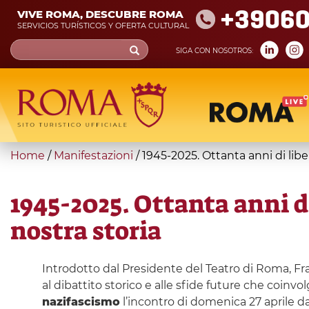
Skip
+39060
VIVE ROMA, DESCUBRE ROMA
to
SERVICIOS TURÍSTICOS Y OFERTA CULTURAL
main
Search
SIGA CON NOSOTROS:
content
form
Búsqueda
You
Home
/
Manifestazioni
/
1945-2025. Ottanta anni di libe
are
here
1945-2025. Ottanta anni d
nostra storia
Introdotto dal Presidente del Teatro di Roma, Fra
al dibattito storico e alle sfide future che coinvol
nazifascismo
l’incontro di domenica 27 aprile dal