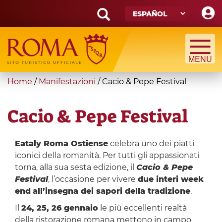
Skip
to
main
Search
content
form
Búsqueda
You
Home
/
Manifestazioni
/
Cacio & Pepe Festival
are
here
Cacio & Pepe Festival
Eataly Roma Ostiense
celebra uno dei piatti
iconici della romanità. Per tutti gli appassionati
torna, alla sua sesta edizione, il
Cacio & Pepe
Festival
, l’occasione per vivere
due interi week
end
all’insegna dei sapori della tradizione
.
Il
24, 25, 26 gennaio
le più eccellenti realtà
della ristorazione romana mettono in campo