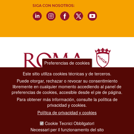
SIGA CON NOSOTROS:
Preferencias de cookies
Este sitio utiliza cookies técnicas y de terceros.
Puede otorgar, rechazar o revocar su consentimiento
Dipartimento Grandi Eventi, Sport, Turismo e Moda.
libremente en cualquier momento accediendo al panel de
Via di San Basilio, 51
preferencias de cookies, accesible desde el pie de página.
00187 Roma
Para obtener más información, consulte la política de
privacidad y cookies.
CONTACT CENTER TEL. 06 06 08
Política de privacidad y cookies
CONTATTA LA REDAZIONE
Cookie Tecnici Obbligatori
Necessari per il funzionamento del sito