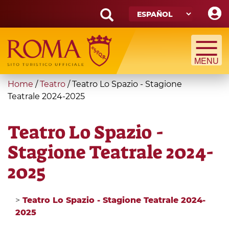
Skip
to
main
Search
content
form
Búsqueda
You
Home
/
Teatro
/
Teatro Lo Spazio - Stagione
are
Teatrale 2024-2025
here
Teatro Lo Spazio -
Stagione Teatrale 2024-
2025
>
Teatro Lo Spazio - Stagione Teatrale 2024-
2025