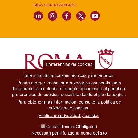
SIGA CON NOSOTROS:
Preferencias de cookies
Este sitio utiliza cookies técnicas y de terceros.
Puede otorgar, rechazar o revocar su consentimiento
Dipartimento Grandi Eventi, Sport, Turismo e Moda.
libremente en cualquier momento accediendo al panel de
Via di San Basilio, 51
preferencias de cookies, accesible desde el pie de página.
00187 Roma
Para obtener más información, consulte la política de
privacidad y cookies.
CONTACT CENTER TEL. 06 06 08
Política de privacidad y cookies
CONTATTA LA REDAZIONE
Cookie Tecnici Obbligatori
Necessari per il funzionamento del sito