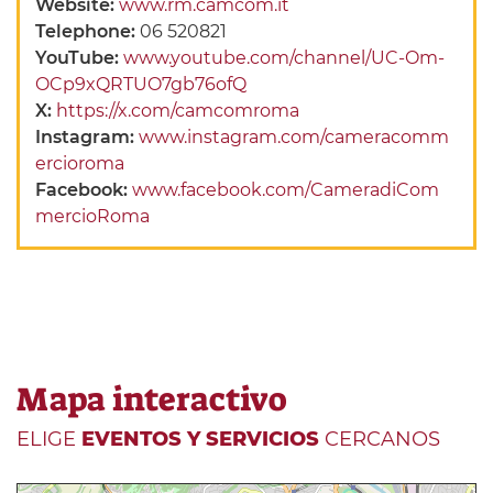
Website:
www.rm.camcom.it
Telephone:
06 520821
YouTube:
www.youtube.com/channel/UC-Om-
OCp9xQRTUO7gb76ofQ
X:
https://x.com/camcomroma
Instagram:
www.instagram.com/cameracomm
ercioroma
Facebook:
www.facebook.com/CameradiCom
mercioRoma
Mapa interactivo
ELIGE
EVENTOS Y SERVICIOS
CERCANOS