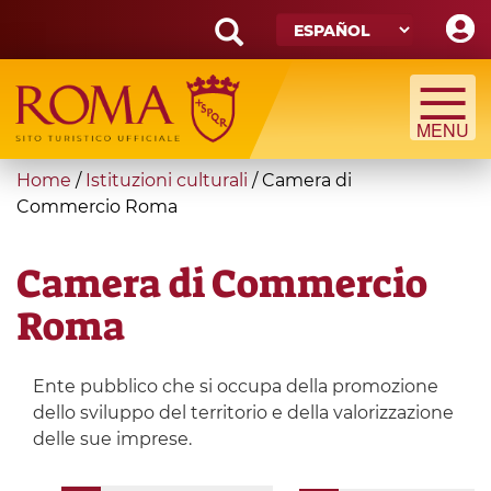
Skip
to
main
Search
content
form
Búsqueda
You
Home
/
Istituzioni culturali
/
Camera di
are
Commercio Roma
here
Camera di Commercio
Roma
Ente pubblico che si occupa della promozione
dello sviluppo del territorio e della valorizzazione
delle sue imprese.