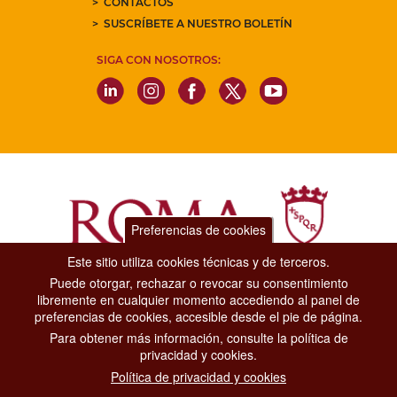
CONTACTOS
SUSCRÍBETE A NUESTRO BOLETÍN
SIGA CON NOSOTROS:
Preferencias de cookies
Este sitio utiliza cookies técnicas y de terceros.
Puede otorgar, rechazar o revocar su consentimiento
Dipartimento Grandi Eventi, Sport, Turismo e Moda.
libremente en cualquier momento accediendo al panel de
Via di San Basilio, 51
preferencias de cookies, accesible desde el pie de página.
00187 Roma
Para obtener más información, consulte la política de
privacidad y cookies.
CONTACT CENTER TEL. 06 06 08
Política de privacidad y cookies
CONTATTA LA REDAZIONE