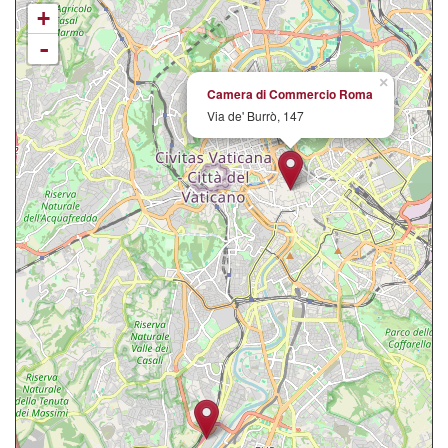
+
-
×
Camera di Commercio Roma
Via de' Burrò, 147