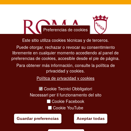
Preferencias de cookies
Este sitio utiliza cookies técnicas y de terceros.
Puede otorgar, rechazar o revocar su consentimiento
Dipartimento Grandi Eventi, Sport, Turismo e Moda.
libremente en cualquier momento accediendo al panel de
Via di San Basilio, 51
preferencias de cookies, accesible desde el pie de página.
00187 Roma
Para obtener más información, consulte la política de
privacidad y cookies.
CONTACT CENTER TEL. 06 06 08
Política de privacidad y cookies
CONTATTA LA REDAZIONE
Cookie Tecnici Obbligatori
Necessari per il funzionamento del sito
Cookie Facebook
PRIVACY
Cookie YouTube
SOCIAL MEDIA POLICY
Guardar preferencias
Aceptar todas
CREDITS