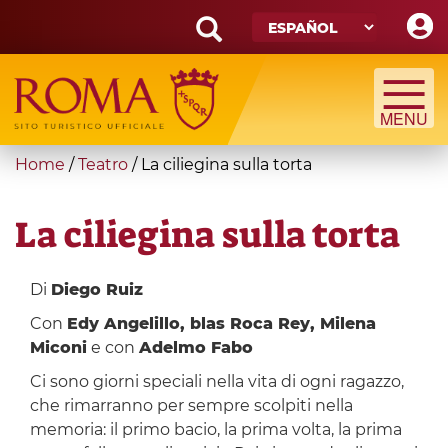
Skip
to
main
Search
content
form
Búsqueda
You
Home
/
Teatro
/
La ciliegina sulla torta
are
here
La ciliegina sulla torta
Di
Diego Ruiz
Con
Edy Angelillo, blas Roca Rey, Milena
Miconi
e con
Adelmo Fabo
Ci sono giorni speciali nella vita di ogni ragazzo,
che rimarranno per sempre scolpiti nella
memoria: il primo bacio, la prima volta, la prima