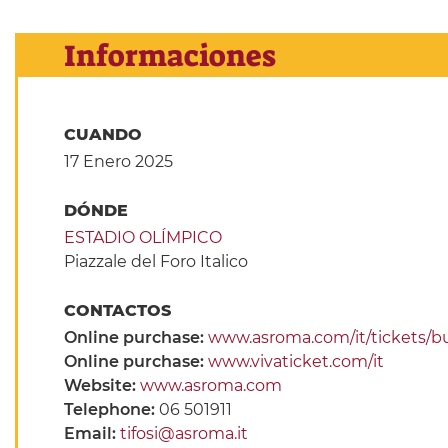
Informaciones
CUANDO
17 Enero 2025
DÓNDE
ESTADIO OLÍMPICO
Piazzale del Foro Italico
CONTACTOS
Online purchase:
www.asroma.com/it/tickets/b
Online purchase:
www.vivaticket.com/it
Website:
www.asroma.com
Telephone:
06 501911
Email:
tifosi@asroma.it