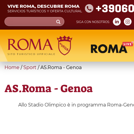
Skip
+39060
VIVE ROMA, DESCUBRE ROMA
to
SERVICIOS TURÍSTICOS Y OFERTA CULTURAL
main
Search
SIGA CON NOSOTROS:
content
form
Búsqueda
You
Home
/
Sport
/
AS.Roma - Genoa
are
here
AS.Roma - Genoa
Allo Stadio Olimpico è in programma Roma-Genoa, v