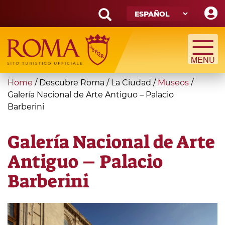
Skip
to
main
Search
content
form
Búsqueda
You
Home
/
Descubre Roma
/
La Ciudad
/
Museos
/
are
Galería Nacional de Arte Antiguo – Palacio
Barberini
here
Galería Nacional de Arte
Antiguo – Palacio
Barberini