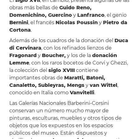
El
siglo XVII
, en cambio, presenta algunas de las
obras más bellas de
Guido Reno,
Domenichino, Guercino
y
Lanfranco
, el genio
Bernini
, el francés
Nicolas Poussin
y
Pietro da
Cortona
.
Además de los cuadros de la donación del
Duca
di Cervinara
, con los refinados lienzos de
Fragonard
y
Boucher,
y los de la
donación
Lemme
, con los raros bocetos de Corvi y Ghezzi,
la colección del
siglo XVIII
contiene
importantes obras de
Maratti, Batoni,
Canaletto, Subleyras, Mengs
y
van Wittel
,
conocido en Italia como
Vanvitelli
.
Las Galerías Nacionales Barberini-Corsini
conservan un número mucho mayor de
pinturas, esculturas, muebles y otros tipos de
objetos que los expuestos en los espacios
públicos del museo. Están dispuestos y