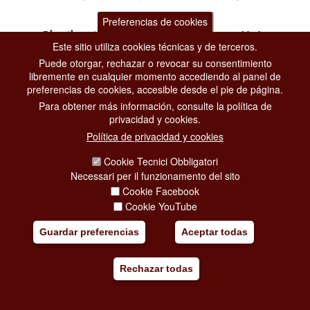
Preferencias de cookies
Dipartimento Grandi Eventi, Sport, Turismo e Moda.
Este sitio utiliza cookies técnicas y de terceros.
Via di San Basilio, 51
00187 Roma
Puede otorgar, rechazar o revocar su consentimiento
libremente en cualquier momento accediendo al panel de
preferencias de cookies, accesible desde el pie de página.
CONTACT CENTER TEL. 06 06 08
Para obtener más información, consulte la política de
CONTATTA LA REDAZIONE
privacidad y cookies.
Política de privacidad y cookies
Cookie Tecnici Obbligatori
PRIVACY
Necessari per il funzionamento del sito
Cookie Facebook
SOCIAL MEDIA POLICY
Cookie YouTube
CREDITS
Guardar preferencias
Aceptar todas
COPYRIGHT
ESCLUSIONE DI RESPONSABILITÀ
Rechazar todas