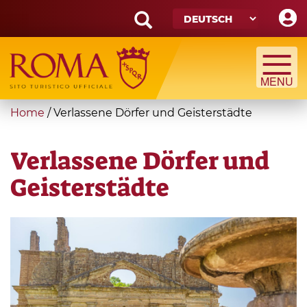
Skip
to
main
Search
content
form
Suche
You
Home
/
Verlassene Dörfer und Geisterstädte
are
here
Verlassene Dörfer und
Geisterstädte