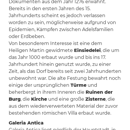
Dokumenten aus dem Jahr 1276 erwähnt.
Bereits in den ersten Jahren des 15.
Jahrhunderts scheint es jedoch verlassen
worden zu sein, möglicherweise aufgrund von
Epidemien, Kämpfen zwischen Adelsfamilien
oder Erdbeben.
Von besonderem Interesse ist eine dem
Heiligen Martin gewidmete
Einsiedelei
, die um
das Jahr 1000 erbaut wurde und bis ins 17.
Jahrhundert hinein genutzt wurde, zu einer
Zeit, als das Dorf bereits seit zwei Jahrhunderten
unbewohnt war. Die alte Festung bewahrt noch
einige der ursprünglichen
Türme
und
beherbergt in ihrem Inneren die
Ruinen der
Burg
, die
Kirche
und eine große
Zisterne
, die
aus dem wiederverwerteten Material der zuvor
bestehenden römischen Villa erbaut wurde.
Galeria Antica
Galeria Antica liegt nördlich der Hauptstadt, in