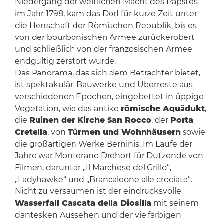
Niedergang der weltlichen Macht des Papstes
im Jahr 1798, kam das Dorf für kurze Zeit unter
die Herrschaft der Römischen Republik, bis es
von der bourbonischen Armee zurückerobert
und schließlich von der französischen Armee
endgültig zerstört wurde.
Das Panorama, das sich dem Betrachter bietet,
ist spektakulär: Bauwerke und Überreste aus
verschiedenen Epochen, eingebettet in üppige
Vegetation, wie das antike
römische Aquädukt
,
die
Ruinen der Kirche San Rocco
, der
Porta
Cretella
, von
Türmen und Wohnhäusern
sowie
die großartigen Werke Berninis. Im Laufe der
Jahre war Monterano Drehort für Dutzende von
Filmen, darunter „Il Marchese del Grillo“,
„Ladyhawke“ und „Brancaleone alle crociate“.
Nicht zu versäumen ist der eindrucksvolle
Wasserfall Cascata della Diosilla
mit seinem
dantesken Aussehen und der vielfarbigen