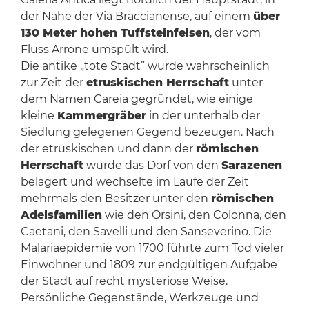
der Nähe der Via Braccianense, auf einem
über
130 Meter hohen Tuffsteinfelsen
, der vom
Fluss Arrone umspült wird.
Die antike „tote Stadt” wurde wahrscheinlich
zur Zeit der
etruskischen Herrschaft
unter
dem Namen Careia gegründet, wie einige
kleine
Kammergräber
in der unterhalb der
Siedlung gelegenen Gegend bezeugen. Nach
der etruskischen und dann der
römischen
Herrschaft
wurde das Dorf von den
Sarazenen
belagert und wechselte im Laufe der Zeit
mehrmals den Besitzer unter den
römischen
Adelsfamilien
wie den Orsini, den Colonna, den
Caetani, den Savelli und den Sanseverino. Die
Malariaepidemie von 1700 führte zum Tod vieler
Einwohner und 1809 zur endgültigen Aufgabe
der Stadt auf recht mysteriöse Weise.
Persönliche Gegenstände, Werkzeuge und