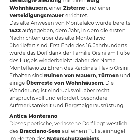
befestigte Siedlung
mit einer
Burg
,
Wohnhäusern
, einer
Zisterne
und einer
Verteidigungsmauer
errichtet.
Das alte Anwesen von Montefalco wurde bereits
1422
aufgegeben, dem Jahr, in dem die ersten
Nachrichten über das alte Monteflavio
überliefert sind. Erst Ende des 16. Jahrhunderts
wurde das Dorf dank der Familie Orsini am Fuße
des Hügels wiederbelebt; daher der Name
Monteflavio zu Ehren des Kardinals Flavio Orsini.
Erhalten sind
Ruinen von Mauern
,
Türmen
und
einige
Überreste von Wohnhäusern
. Die
Wanderung ist eindrucksvoll, aber recht
anspruchsvoll und erfordert besondere
Aufmerksamkeit und Bergsteigerausrüstung.
Antica Monterano
Dieses poetische, verlassene Dorf liegt westlich
des
Bracciano-Sees
auf einem Tuffsteinhügel
im Herzen des
Naturschutzgebiets