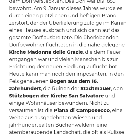
dem Dorf versteckten. Das Dorf war bis 1859
bewohnt. Am 9. Januar dieses Jahres wurde es
durch einen plötzlichen und heftigen Brand
zerstört, der der Überlieferung zufolge im Kamin
eines Hauses ausbrach und sich dann auf das
gesamte Dorf ausbreitete. Die überlebenden
Dorfbewohner flüchteten in die nahe gelegene
Kirche Madonna delle Grazie
, die dem Feuer
entgangen war und vielen Menschen bis zur
Errichtung der neuen Siedlung Zuflucht bot.
Heute kann man noch den imposanten, in den
Fels gehauenen
Bogen aus dem 16.
Jahrhundert
, die Ruinen der
Stadtmauer
, den
Stützbogen der Kirche San Salvatore
und
einige Wohnhäuser bewundern. Nicht zu
versäumen ist die
Piana di Camposecco
, eine
Weite aus ausgedehnten Wiesen und
jahrhundertealten Buchenwäldern, eine
atemberaubende Landschaft, die oft als Kulisse