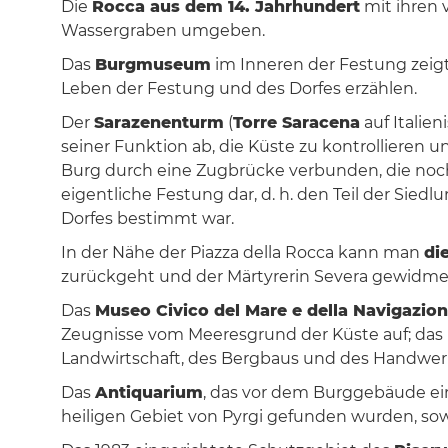
Die
Rocca aus dem 14. Jahrhundert
mit ihren 
Wassergraben umgeben.
Das
Burgmuseum
im Inneren der Festung zeig
Leben der Festung und des Dorfes erzählen.
Der
Sarazenenturm
(
Torre Saracena
auf Italie
seiner Funktion ab, die Küste zu kontrollieren u
Burg durch eine Zugbrücke verbunden, die noch
eigentliche Festung dar, d. h. den Teil der Sied
Dorfes bestimmt war.
In der Nähe der Piazza della Rocca kann man
di
zurückgeht und der Märtyrerin Severa gewidmet
Das
Museo Civico del Mare e della Navigazio
Zeugnisse vom Meeresgrund der Küste auf; das kl
Landwirtschaft, des Bergbaus und des Handwerks
Das
Antiquarium
, das vor dem Burggebäude ein
heiligen Gebiet von Pyrgi gefunden wurden, so