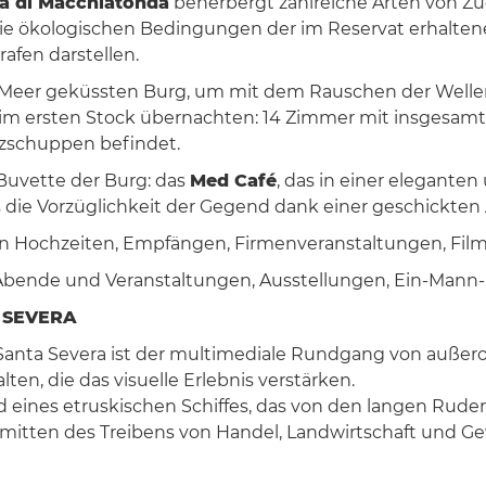
va di Macchiatonda
beherbergt zahlreiche Arten von Zu
 die ökologischen Bedingungen der im Reservat erhalt
afen darstellen.
 Meer geküssten Burg, um mit dem Rauschen der Welle
im ersten Stock übernachten: 14 Zimmer mit insgesamt
lzschuppen befindet.
Buvette der Burg: das
Med Café
, das in einer elegante
 die Vorzüglichkeit der Gegend dank einer geschickten 
von Hochzeiten, Empfängen, Firmenveranstaltungen, Fil
 Abende und Veranstaltungen, Ausstellungen, Ein-Mann-
A SEVERA
Santa Severa ist der multimediale Rundgang von außero
ten, die das visuelle Erlebnis verstärken.
ord eines etruskischen Schiffes, das von den langen Ru
inmitten des Treibens von Handel, Landwirtschaft und 