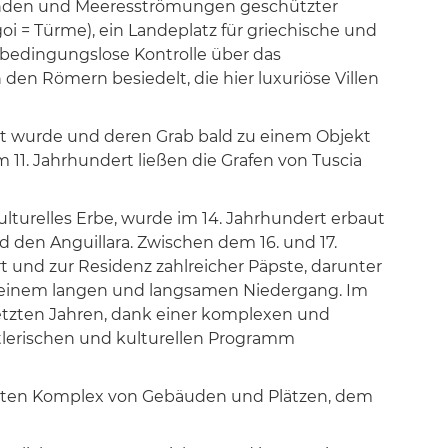
r Winden und Meeresströmungen geschützter
oi = Türme), ein Landeplatz für griechische und
 bedingungslose Kontrolle über das
den Römern besiedelt, die hier luxuriöse Villen
nnt wurde und deren Grab bald zu einem Objekt
11. Jahrhundert ließen die Grafen von Tuscia
ulturelles Erbe, wurde im 14. Jahrhundert erbaut
d den Anguillara. Zwischen dem 16. und 17.
 und zur Residenz zahlreicher Päpste, darunter
von einem langen und langsamen Niedergang. Im
letzten Jahren, dank einer komplexen und
nstlerischen und kulturellen Programm
hnten Komplex von Gebäuden und Plätzen, dem