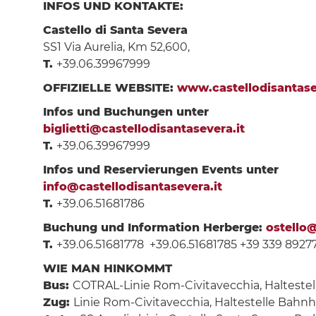
INFOS UND KONTAKTE:
Castello di Santa Severa
SS1 Via Aurelia, Km 52,600,
T.
+39.06.39967999
OFFIZIELLE WEBSITE:
www.castellodisantase
Infos und Buchungen unter
biglietti@castellodisantasevera.it
T.
+39.06.39967999
Infos und Reservierungen Events unter
info@castellodisantasevera.it
T.
+39.06.51681786
Buchung und Information Herberge:
ostello@
T.
+39.06.51681778 +39.06.51681785 +39 339 8927
WIE MAN HINKOMMT​
Bus:
COTRAL-Linie Rom-Civitavecchia, Haltestell
Zug:
Linie Rom-Civitavecchia, Haltestelle Bahn