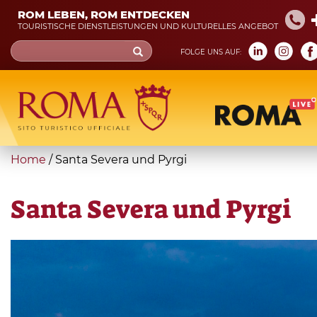
Skip
ROM LEBEN, ROM ENTDECKEN
to
TOURISTISCHE DIENSTLEISTUNGEN UND KULTURELLES ANGEBOT
main
Search
FOLGE UNS AUF:
content
form
Suche
You
Home
/
Santa Severa und Pyrgi
are
here
Santa Severa und Pyrgi