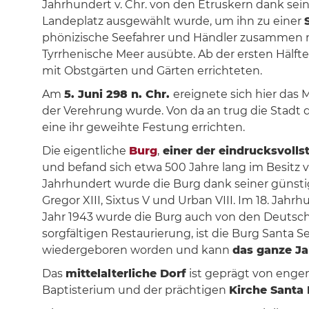
Jahrhundert v. Chr. von den Etruskern dank se
Landeplatz ausgewählt wurde, um ihn zu einer
phönizische Seefahrer und Händler zusammen mit
Tyrrhenische Meer ausübte. Ab der ersten Hälfte
mit Obstgärten und Gärten errichteten.
Am
5. Juni 298 n. Chr.
ereignete sich hier das
der Verehrung wurde. Von da an trug die Stadt 
eine ihr geweihte Festung errichten.
Die eigentliche
Burg
,
einer der eindrucksvolls
und befand sich etwa 500 Jahre lang im Besitz v
Jahrhundert wurde die Burg dank seiner günsti
Gregor XIII, Sixtus V und Urban VIII. Im 18. Ja
Jahr 1943 wurde die Burg auch von den Deutsche
sorgfältigen Restaurierung, ist die Burg Santa 
wiedergeboren worden und kann
das ganze J
Das
mittelalterliche Dorf
ist geprägt von enge
Baptisterium und der prächtigen
Kirche Santa