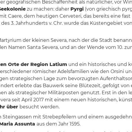
iner geografischen Beschaffenheit als natürlicher, vo
Seekolonie
zu machen: daher
Pyrgi
(von griechisch pyrg
 Caere, dem heutigen Cerveteri, das bereits eine fast
 des 3. Jahrhunderts v. Chr. wurde das Küstengebiet von 
 Martyrium der kleinen Severa, nach der die Stadt bena
den Namen Santa Severa, und an der Wende vom 10. zum 
ten Orte der Region Latium
und ein historisches und k
erschiedener römischer Adelsfamilien wie den Orsini un
gen strategischen Lage zum bevorzugten Aufenthaltsort
hrhundert erlebte das Bauwerk seine Blütezeit, gefolgt 
n als strategischer Militärposten genutzt. Erst in den 
Severa seit April 2017 mit einem neuen historischen, kü
ahr über
besucht werden.
n Steingassen mit Strebepfeilern und einem ausgede
 Maria Assunta
aus dem Jahr 1595.