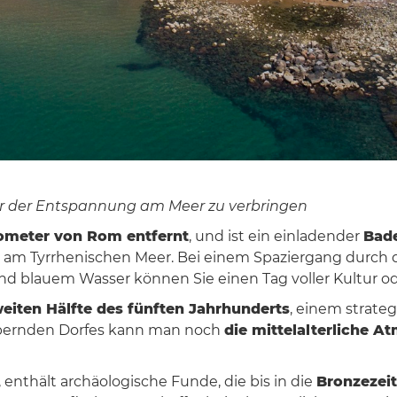
der der Entspannung am Meer zu verbringen
lometer von Rom entfernt
, und ist ein einladender
Bad
e
am Tyrrhenischen Meer. Bei einem Spaziergang durch d
d blauem Wasser können Sie einen Tag voller Kultur o
eiten Hälfte des fünften Jahrhunderts
, einem strate
ubernden Dorfes kann man noch
die mittelalterliche A
 enthält archäologische Funde, die bis in die
Bronzezeit