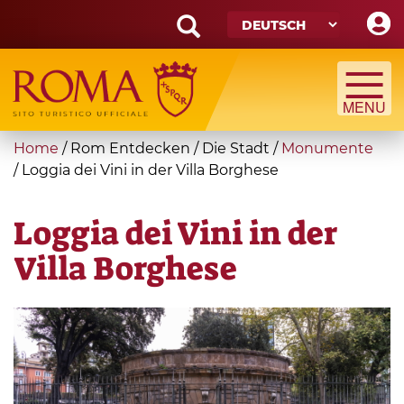
Skip
to
main
Search
content
form
Suche
You
Home
/
Rom Entdecken
/
Die Stadt
/
Monumente
are
/
Loggia dei Vini in der Villa Borghese
here
Loggia dei Vini in der
Villa Borghese