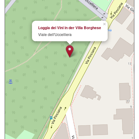
×
Loggia dei Vini in der Villa Borghese
Viale dell'Uccelliera