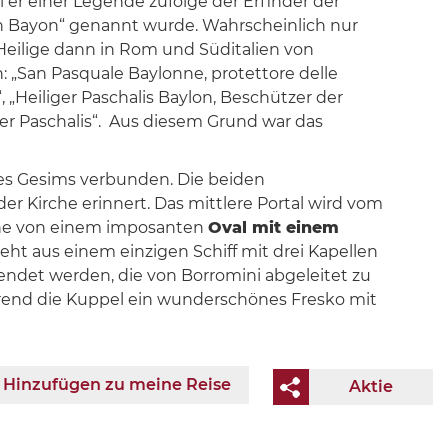
l er einer Legende zufolge der Erfinder der
San Bayon“ genannt wurde. Wahrscheinlich nur
eilige dann in Rom und Süditalien von
„San Pasquale Baylonne, protettore delle
, „Heiliger Paschalis Baylon, Beschützer der
iger Paschalis“. Aus diesem Grund war das
es Gesims verbunden. Die beiden
r Kirche erinnert. Das mittlere Portal wird vom
eihe von einem imposanten
Oval mit einem
eht aus einem einzigen Schiff mit drei Kapellen
endet werden, die von Borromini abgeleitet zu
während die Kuppel ein wunderschönes Fresko mit
Hinzufügen zu meine Reise
Aktie