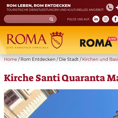
Skip
ROM LEBEN, ROM ENTDECKEN
to
TOURISTISCHE DIENSTLEISTUNGEN UND KULTURELLES ANGEBOT
main
Search
FOLGE UNS AUF:
content
form
Suche
You
Home
/
Rom Entdecken
/
Die Stadt
/
Kirchen und Basi
are
here
Kirche Santi Quaranta Ma