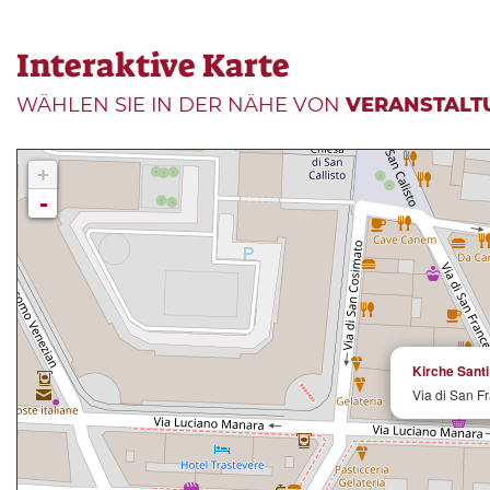
Interaktive Karte
WÄHLEN SIE IN DER NÄHE VON
VERANSTALT
+
-
Kirche Santi
Via di San F