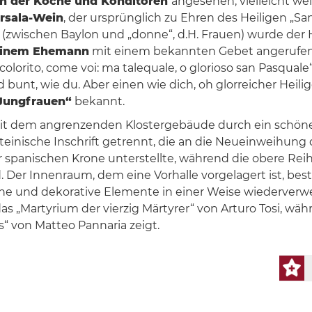
n der Köche und Konditoren
angesehen, vielleicht wei
arsala-Wein
, der ursprünglich zu Ehren des Heiligen „
wischen Baylon und „donne“, d.H. Frauen) wurde der H
 einem Ehemann
mit einem bekannten Gebet angerufen: 
olorito, come voi: ma talequale, o glorioso san Pasquale“
d bunt, wie du. Aber einen wie dich, oh glorreicher Heil
 Jungfrauen“
bekannt.
 mit dem angrenzenden Klostergebäude durch ein schön
inische Inschrift getrennt, die an die Neueinweihung de
er spanischen Krone unterstellte, während die obere R
 Der Innenraum, dem eine Vorhalle vorgelagert ist, best
ische und dekorative Elemente in einer Weise wiederverw
das „Martyrium der vierzig Märtyrer“ von Arturo Tosi, 
s“ von Matteo Pannaria zeigt.