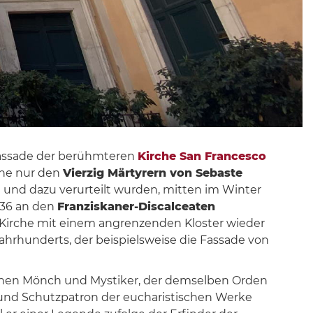
r Fassade der berühmteren
Kirche San Francesco
rche nur den
Vierzig Märtyrern von Sebaste
t und dazu verurteilt wurden, mitten im Winter
1736 an den
Franziskaner-Discalceaten
e Kirche mit einem angrenzenden Kloster wieder
ahrhunderts, der beispielsweise die Fassade von
hen Mönch und Mystiker, der demselben Orden
 und Schutzpatron der eucharistischen Werke