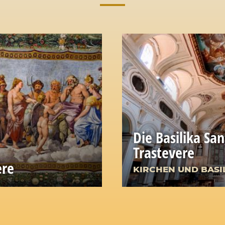
Die Basilika San
Trastevere
ere
KIRCHEN UND BASI