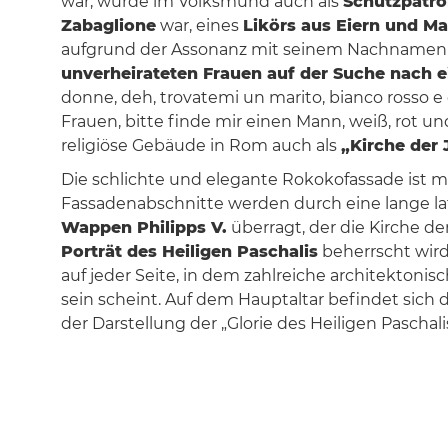
war, wurde im Volksmund auch als
Schutzpatro
Zabaglione
war, eines
Likörs aus Eiern und M
aufgrund der Assonanz mit seinem Nachnamen (z
unverheirateten Frauen auf der Suche nach
donne, deh, trovatemi un marito, bianco rosso e c
Frauen, bitte finde mir einen Mann, weiß, rot un
religiöse Gebäude in Rom auch als
„Kirche der
Die schlichte und elegante Rokokofassade ist
Fassadenabschnitte werden durch eine lange late
Wappen Philipps V.
überragt, der die Kirche d
Porträt des Heiligen Paschalis
beherrscht wird.
auf jeder Seite, in dem zahlreiche architekton
sein scheint. Auf dem Hauptaltar befindet sich 
der Darstellung der „Glorie des Heiligen Paschali