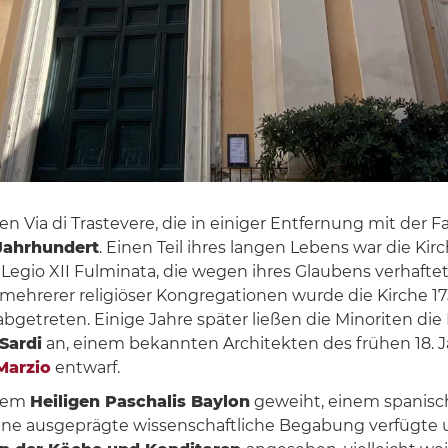
gen Via di Trastevere, die in einiger Entfernung mit de
 Jahrhundert
. Einen Teil ihres langen Lebens war die Ki
 Legio XII Fulminata, die wegen ihres Glaubens verhafte
z mehrerer religiöser Kongregationen wurde die Kirche 
bgetreten. Einige Jahre später ließen die Minoriten di
Sardi
an, einem bekannten Architekten des frühen 18. J
Marzio
entwarf.
 dem
Heiligen Paschalis Baylon
geweiht, einem spanisc
r eine ausgeprägte wissenschaftliche Begabung verfügte