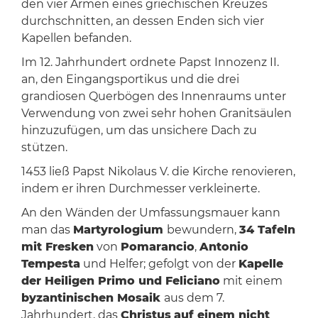
den vier Armen eines griechischen Kreuzes
durchschnitten, an dessen Enden sich vier
Kapellen befanden.
Im 12. Jahrhundert ordnete Papst Innozenz II.
an, den Eingangsportikus und die drei
grandiosen Querbögen des Innenraums unter
Verwendung von zwei sehr hohen Granitsäulen
hinzuzufügen, um das unsichere Dach zu
stützen.
1453 ließ Papst Nikolaus V. die Kirche renovieren,
indem er ihren Durchmesser verkleinerte.
An den Wänden der Umfassungsmauer kann
man das
Martyrologium
bewundern,
34 Tafeln
mit Fresken
von
Pomarancio
,
Antonio
Tempesta
und Helfer; gefolgt von der
Kapelle
der Heiligen Primo und Feliciano
mit einem
byzantinischen Mosaik
aus dem 7.
Jahrhundert, das
Christus
auf einem nicht