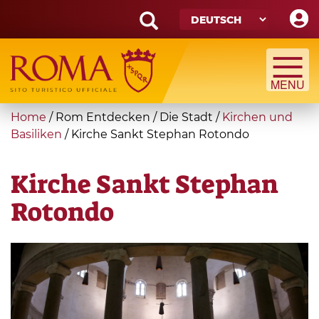
Skip
to
main
Search
content
form
Suche
You
Home
/
Rom Entdecken
/
Die Stadt
/
Kirchen und
are
Basiliken
/
Kirche Sankt Stephan Rotondo
here
Kirche Sankt Stephan
Rotondo