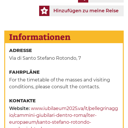
Hinzufügen zu meine Reise
Informationen
ADRESSE
Via di Santo Stefano Rotondo, 7
FAHRPLÄNE
For the timetable of the masses and visiting
conditions, please consult the contacts.
KONTAKTE
Website:
www.iubilaeum2025.va/it/pellegrinagg
io/cammini-giubilari-dentro-roma/iter-
europaeum/santo-stefano-rotondo-