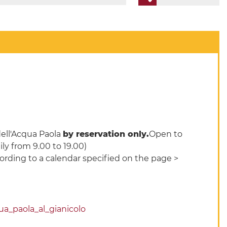
dell'Acqua Paola
by reservation only.
Open to
ily from 9.00 to 19.00)
ccording to a calendar specified on the page >
a_paola_al_gianicolo