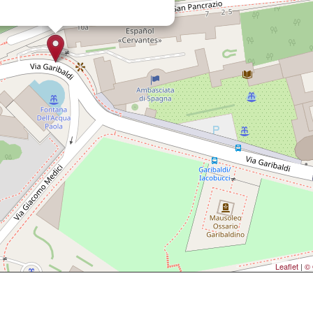
Leaflet
|
© 