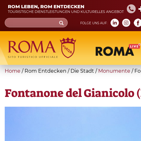
Skip
ROM LEBEN, ROM ENTDECKEN
to
TOURISTISCHE DIENSTLEISTUNGEN UND KULTURELLES ANGEBOT
main
Search
FOLGE UNS AUF:
content
form
Suche
You
Home
/
Rom Entdecken
/
Die Stadt
/
Monumente
/
Fo
are
here
Fontanone del Gianicolo