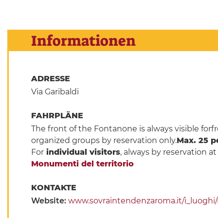
Informationen
ADRESSE
Via Garibaldi
FAHRPLÄNE
The front of the Fontanone is always visible for
organized groups by reservation only.
Max. 25 p
For
individual visitors
, always by reservation a
Monumenti del territorio
KONTAKTE
Website:
www.sovraintendenzaroma.it/i_luoghi