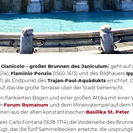
 Gianicolo - großer Brunnen des Janiculum
) geht auf
614),
Flaminio Ponzio
(1560-1613) und des Bildhauers
Ip
1) als Endpunkt des
Trajan-Paul-Aquädukts
errichtet.
 das die große Terrasse über der Stadt beherrscht.
n flankierten Bögen und einer großen Attika mit einer 
em
Forum Romanum
und dem Minervatempel auf dem 
ten aus der alten konstantinischen
Basilika St. Peter
.
ekt Carlo Fontana (1638-1714) die Vorderseite des Brunn
 das die fünf Sammelbecken ersetzte, die ursprüngli