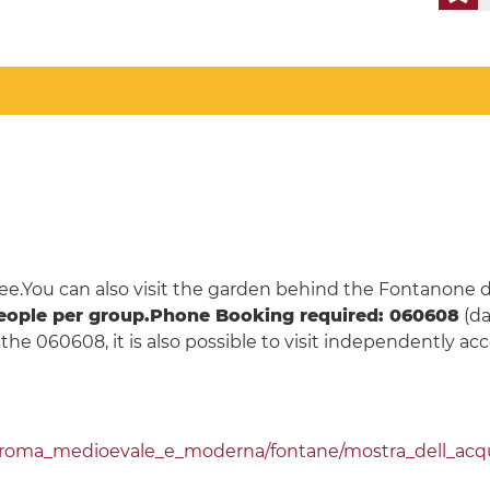
free.You can also visit the garden behind the Fontanone 
eople per group.
Phone Booking required: 060608
(da
t the 060608, it is also possible to visit independently a
/roma_medioevale_e_moderna/fontane/mostra_dell_acqu