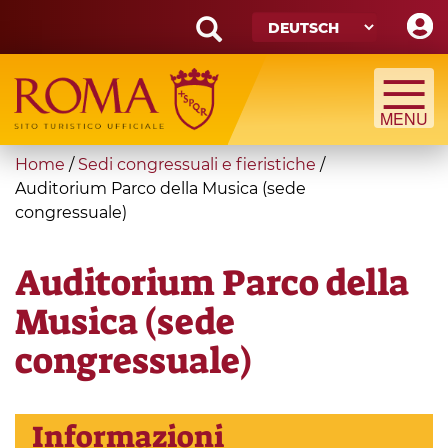
Skip
to
main
Search
content
form
Suche
You
Home
/
Sedi congressuali e fieristiche
/
are
Auditorium Parco della Musica (sede
congressuale)
here
Auditorium Parco della
Musica (sede
congressuale)
Informazioni