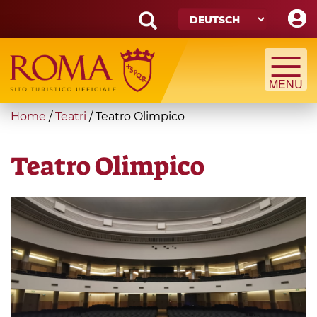
Skip
to
main
Search
content
form
Suche
You
Home
/
Teatri
/
Teatro Olimpico
are
here
Teatro Olimpico