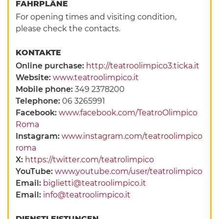
FAHRPLÄNE
For opening times and visiting condition,
please check the contacts.
KONTAKTE
Online purchase:
http://teatroolimpico3.ticka.it
Website:
www.teatroolimpico.it
Mobile phone:
349 2378200
Telephone:
06 3265991
Facebook:
www.facebook.com/TeatroOlimpico
Roma
Instagram:
www.instagram.com/teatroolimpico
roma
X:
https://twitter.com/teatrolimpico
YouTube:
www.youtube.com/user/teatrolimpico
Email:
biglietti@teatroolimpico.it
Email:
info@teatroolimpico.it
DIENSTLEISTUNGEN