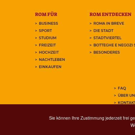
ROM FÜR
ROM ENTDECKEN
BUSINESS
ROMA IN BREVE
SPORT
DIE STADT
STUDIUM
STADTVIERTEL
FREIZEIT
BOTTEGHE E NEGOZI 
HOCHZEIT
BESONDERES
NACHTLEBEN
EINKAUFEN
FAQ
ÜBER UN
KONTAK
ABONNIE
Sie können Ihre Zustimmung jederzeit frei ge
We