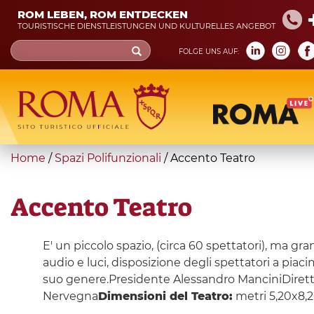
Skip
ROM LEBEN, ROM ENTDECKEN
to
TOURISTISCHE DIENSTLEISTUNGEN UND KULTURELLES ANGEBOT
main
Search
FOLGE UNS AUF:
content
form
Suche
You
Home
/
Spazi Polifunzionali
/
Accento Teatro
are
here
Accento Teatro
E' un piccolo spazio, (circa 60 spettatori), ma grand
audio e luci, disposizione degli spettatori a piaci
suo genere.Presidente Alessandro ManciniDiretto
Nervegna
Dimensioni del Teatro:
metri 5,20x8,2