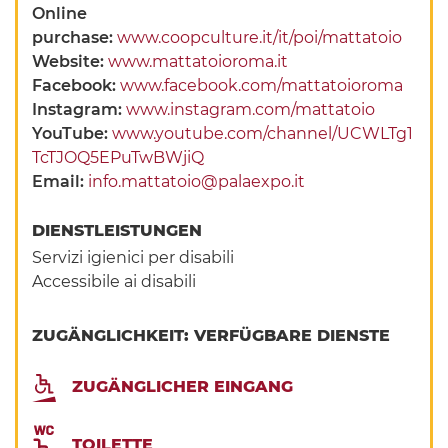
Online
purchase:
www.coopculture.it/it/poi/mattatoio
Website:
www.mattatoioroma.it
Facebook:
www.facebook.com/mattatoioroma
Instagram:
www.instagram.com/mattatoio
YouTube:
www.youtube.com/channel/UCWLTg1
TcTJOQ5EPuTwBWjiQ
Email:
info.mattatoio@palaexpo.it
DIENSTLEISTUNGEN
Servizi igienici per disabili
Accessibile ai disabili
ZUGÄNGLICHKEIT: VERFÜGBARE DIENSTE
ZUGÄNGLICHER EINGANG
TOILETTE