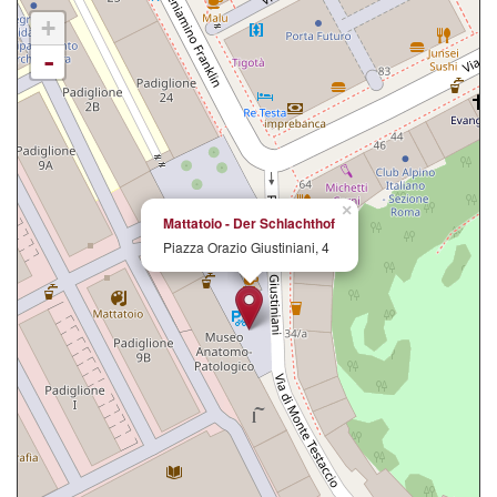
+
-
×
Mattatoio - Der Schlachthof
Piazza Orazio Giustiniani, 4