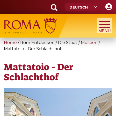
Skip
to
main
Search
content
form
Suche
You
Home
/
Rom Entdecken
/
Die Stadt
/
Museen
/
are
Mattatoio - Der Schlachthof
here
Mattatoio - Der
Schlachthof