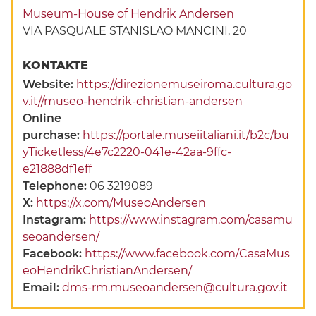
Museum-House of Hendrik Andersen
VIA PASQUALE STANISLAO MANCINI, 20
KONTAKTE
Website:
https://direzionemuseiroma.cultura.go
v.it//museo-hendrik-christian-andersen
Online
purchase:
https://portale.museiitaliani.it/b2c/bu
yTicketless/4e7c2220-041e-42aa-9ffc-
e21888df1eff
Telephone:
06 3219089
X:
https://x.com/MuseoAndersen
Instagram:
https://www.instagram.com/casamu
seoandersen/
Facebook:
https://www.facebook.com/CasaMus
eoHendrikChristianAndersen/
Email:
dms-rm.museoandersen@cultura.gov.it