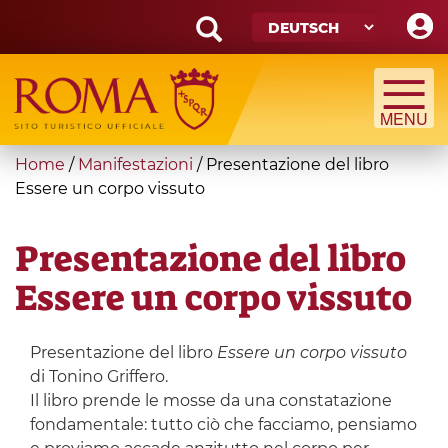
Skip
to
main
Search
content
form
Suche
You
Home
/
Manifestazioni
/
Presentazione del libro
are
Essere un corpo vissuto
here
Presentazione del libro
Essere un corpo vissuto
Presentazione del libro
Essere un corpo vissuto
di Tonino Griffero.
Il libro prende le mosse da una constatazione
fondamentale: tutto ciò che facciamo, pensiamo