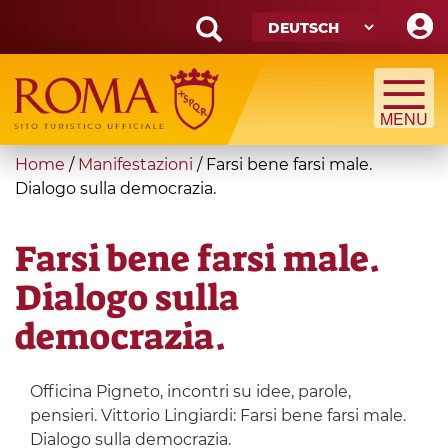
Skip
to
main
Search
content
form
Suche
You
Home
/
Manifestazioni
/
Farsi bene farsi male.
are
Dialogo sulla democrazia.
here
Farsi bene farsi male.
Dialogo sulla
democrazia.
Officina Pigneto, incontri su idee, parole,
pensieri. Vittorio Lingiardi: Farsi bene farsi male.
Dialogo sulla democrazia.