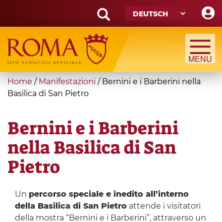
Skip
to
main
Search
content
form
Suche
You
Home
/
Manifestazioni
/
Bernini e i Barberini nella
are
Basilica di San Pietro
here
Bernini e i Barberini
nella Basilica di San
Pietro
Un
percorso speciale e inedito all’interno
della Basilica di San Pietro
attende i visitatori
della mostra “Bernini e i Barberini”, attraverso un