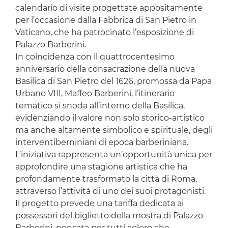
calendario di visite progettate appositamente
per l’occasione dalla Fabbrica di San Pietro in
Vaticano, che ha patrocinato l’esposizione di
Palazzo Barberini.
In coincidenza con il quattrocentesimo
anniversario della consacrazione della nuova
Basilica di San Pietro del 1626, promossa da Papa
Urbano VIII, Maffeo Barberini, l’itinerario
tematico si snoda all’interno della Basilica,
evidenziando il valore non solo storico-artistico
ma anche altamente simbolico e spirituale, degli
interventiberniniani di epoca barberiniana.
L’iniziativa rappresenta un’opportunità unica per
approfondire una stagione artistica che ha
profondamente trasformato la città di Roma,
attraverso l’attività di uno dei suoi protagonisti.
Il progetto prevede una tariffa dedicata ai
possessori del biglietto della mostra di Palazzo
Barberini, pensata per tutti coloro che