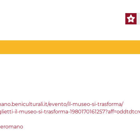
no.beniculturali.it/evento/il-museo-si-trasforma/
glietti-il-museo-si-trasforma-1980170161257?aff=oddtdtcr
leromano