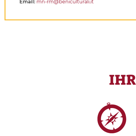
Email:
mn-rm@beniculturali.it
IH