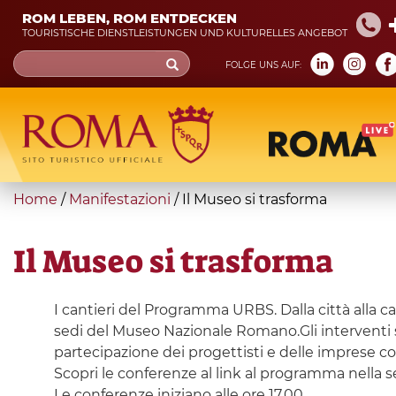
Skip
ROM LEBEN, ROM ENTDECKEN
to
TOURISTISCHE DIENSTLEISTUNGEN UND KULTURELLES ANGEBOT
main
Search
FOLGE UNS AUF:
content
form
Suche
You
Home
/
Manifestazioni
/
Il Museo si trasforma
are
here
Il Museo si trasforma
I cantieri del Programma URBS. Dalla città alla 
sedi del Museo Nazionale Romano.Gli interventi sa
partecipazione dei progettisti e delle imprese co
Scopri le conferenze al link al programma nella s
Le conferenze iniziano alle ore 17.00