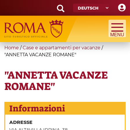
Skip
to
main
Search
content
form
Suche
You
Home
/
Case e appartamenti per vacanze
/
are
"ANNETTA VACANZE ROMANE"
here
"ANNETTA VACANZE
ROMANE"
Informazioni
ADRESSE